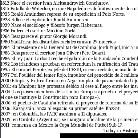
1812 Nace el escritor Ivan Aleksandrovich Goncharov.
1815 Batalla de Waterloo, en que Napoleón es definitivamente derro
1925 Roald Amundsen regresa de su expedición al Polo Norte.
1928 Fallece el explorador Roald Amundsen.
1929 Nace el sociólogo y filósofo Jürgen Habermas.
1936 Fallece el escritor Máximo Gorki.
1964 Desaparece el pintor Giorgio Morandi.
1980 Sudáfrica: los disturbios raciales causan 29 muertos.
1984 El presidente de la Generalitat de Cataluña, Jordi Pujol, inici
1986 Desaparece el escritor Joan Oliver (Pere Quart).
1986 El rey Juan Carlos I recibe el galardón de la Fundación Couden
1992 Los irlandeses aprueban en referéndum la ratificación del Tra
1995 El coronel Perote, ex jefe del CESID, es encarcelado, acusado de
1997 Pol Pot,líder del Jemer Rojo, impulsor del genocidio de 2 mill
2000 Etiopía y Eritrea firman en Argel un plan de paz acordado bajo
2001: en Manipur hay protestas debido al cese al fuego entre los ins
2004: Los países miembros de la Unión Europea aprueban el proyec
el que se instituye la Constitución para Europa»).
2006: el pueblo de Cataluña refrenda el proyecto de reforma de su 
2006: Kazajistán lanza al espacio su primer satélite, KazSat.
2007: en Colombia, las FARC asesinan a 11 diputados.
2009: en Córdoba (Argentina) se inaugura oficialmente la primera e
2011: comienza en México la Copa Mundial de Fútbol Sub-17.
Today in History