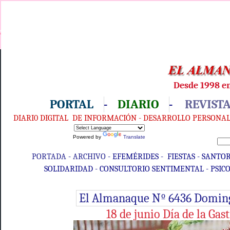
Desde 1998 en
PORTAL
-
DIARIO
-
REVIST
DIARI0 DIGITAL DE INFORMACIÓN - DESARROLLO PERSONAL 
Powered by
Translate
PORTADA
-
ARCHIVO
-
EFEMÉRIDES
-
FIESTAS
-
SANTO
SOLIDARIDAD
-
C
ONSULTORIO SENTIMENTAL
-
PSIC
El Almanaque Nº 6436 Domingo
18 de junio Día de la Ga