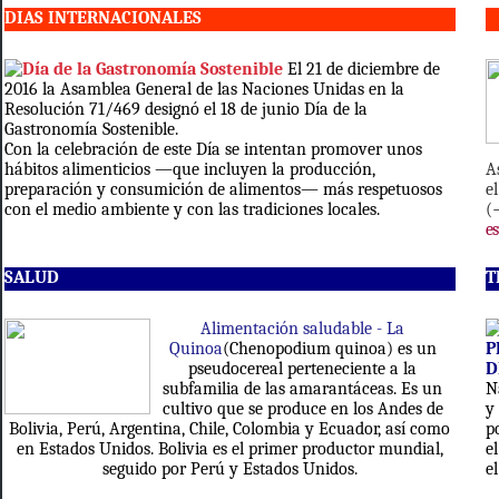
DIAS INTERNACIONALES
Día de la Gastronomía Sostenible
El 21 de diciembre de
2016 la Asamblea General de las Naciones Unidas en la
Resolución 71/469 designó el 18 de junio Día de la
Gastronomía Sostenible.
Con la celebración de este Día se intentan promover unos
hábitos alimenticios —que incluyen la producción,
A
preparación y consumición de alimentos— más respetuosos
e
con el medio ambiente y con las tradiciones locales.
(
es
SALUD
T
Alimentación saludable - La
Quinoa
(Chenopodium
quinoa) es un
P
pseudocereal perteneciente a la
D
subfamilia de las amarantáceas. Es un
N
cultivo que se produce en los Andes de
y
Bolivia, Perú, Argentina, Chile, Colombia y Ecuador, así como
p
en Estados Unidos. Bolivia es el primer productor mundial,
e
seguido por Perú y Estados Unidos.
e