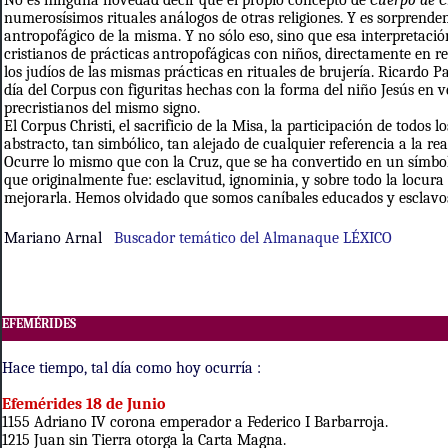
No es ninguna novedad decir que el propio concepto de
Cuerpo de C
numerosísimos rituales análogos de otras religiones. Y es sorprende
antropofágico de la misma. Y no sólo eso, sino que esa interpretación
cristianos de prácticas antropofágicas con niños, directamente en re
los judíos de las mismas prácticas en rituales de brujería. Ricardo
día del Corpus con figuritas hechas con la forma del niño Jesús en v
precristianos del mismo signo.
El
Corpus Christi,
el sacrificio de la Misa, la participación de todos 
abstracto, tan simbólico, tan alejado de cualquier referencia a la re
Ocurre lo mismo que con la Cruz, que se ha convertido en un símbolo
que originalmente fue: esclavitud, ignominia, y sobre todo la locura
mejorarla. Hemos olvidado que somos caníbales educados y esclavo
Mariano Arnal
Buscador temático del Almanaque
LÉXICO
E
FEMÉRIDES
Hace tiempo, tal día como hoy ocurría :
Efemérides
18
de
Junio
1155 Adriano IV corona emperador a Federico I Barbarroja.
1215 Juan sin Tierra otorga la Carta Magna.