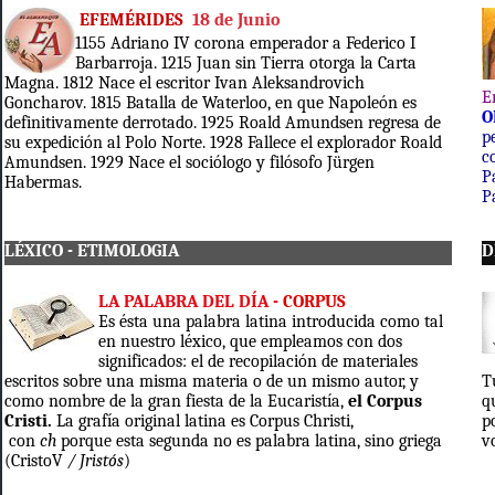
EFEMÉRIDES
18
de Junio
1155 Adriano IV corona emperador a Federico I
Barbarroja.
1215 Juan sin Tierra otorga la Carta
Magna.
1812 Nace el escritor Ivan Aleksandrovich
E
Goncharov.
1815 Batalla de Waterloo, en que Napoleón es
O
definitivamente derrotado.
1925 Roald Amundsen regresa de
p
su expedición al Polo Norte.
1928 Fallece el explorador Roald
c
Amundsen.
1929 Nace el sociólogo y filósofo Jürgen
P
Habermas.
P
LÉXICO - ETIMOLOGIA
D
LA PALABRA DEL DÍA
-
CORPUS
Es ésta una palabra latina introducida como tal
en nuestro léxico, que empleamos con dos
significados: el de recopilación de materiales
escritos sobre una misma materia o de un mismo autor, y
T
como nombre de la gran fiesta de la Eucaristía,
el
Corpus
q
Cristi
.
La grafía original latina es
Corpus Christi,
p
con
ch
porque esta segunda no es palabra latina, sino griega
v
(
CristoV
/ Jristós
)