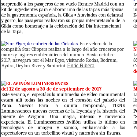
sorprendió a los pasajeros de su vuelo Rennes-Madrid con un
t
kit de ingredientes para elaborar una de las tapas más típicas
u
de la gastronomía española, la Gilda ▪ Ataviados con delantal
K
y gorro, los pasajeros realizaron su propia interpretación de la
q
Gilda como homenaje a la celebración del Día Internacional
d
de la Tapa,
Star Flyer, descubriendo las Cícladas.
Este velero de la
compañía Star Clippers realiza a lo largo del año cruceros por
N
mares y lugares emblemáticos del mundo. Hasta octubre
L
2017, navegará por el Mar Egeo, visitando Rodas, Bodrum,
8
Hydra, Deylan River y Santorini.
Enric Ribera
C
d
EL AVIÑÓN LUMINESSENCES
del 12 de agosto a 30 de de septiembre de 2017
M
Este verano, el espectáculo multimedia de vídeo monumental
L
estará allí todas las noches en el corazón del palacio del
l
Papa.
Nuevo!
Para la quinta temporada, TIENE
e
Luminessences nuevas escenas de la leyenda y la historia del
P
puente de Avignon!
Una magia, intenso y moviendo
“
experiencia.
El Luminessences Aviñón utiliza lo último en
m
tecnologías de imagen y sonido, embarcando a los
P
espectadores en un torbellino visual y narrativa sin fisuras.