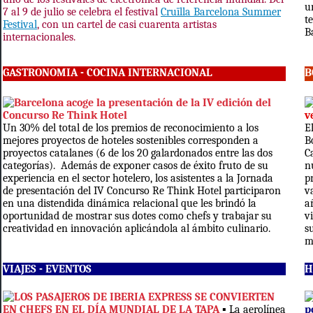
u
7 al 9 de julio se celebra el festival
Cruïlla Barcelona Summer
te
Festival
, con un cartel de casi cuarenta artistas
B
internacionales.
GASTRONOMIA - COCINA INTERNACIONAL
B
Barcelona acoge la presentación de la IV edición del
Concurso Re Think Hotel
v
Un 30% del total de los premios de reconocimiento a los
E
mejores proyectos de hoteles sostenibles corresponden a
B
proyectos catalanes (6 de los 20 galardonados entre las dos
C
categorías). Además de exponer casos de éxito fruto de su
n
experiencia en el sector hotelero, los asistentes a la Jornada
p
de presentación del IV Concurso Re Think Hotel participaron
v
en una distendida dinámica relacional que les brindó la
a
oportunidad de mostrar sus dotes como chefs y trabajar su
v
creatividad en innovación aplicándola al ámbito culinario.
s
m
VIAJES -
EVENTOS
H
LOS PASAJEROS DE IBERIA EXPRESS SE CONVIERTEN
EN CHEFS EN EL DÍA MUNDIAL DE LA TAPA
▪ La aerolínea
p