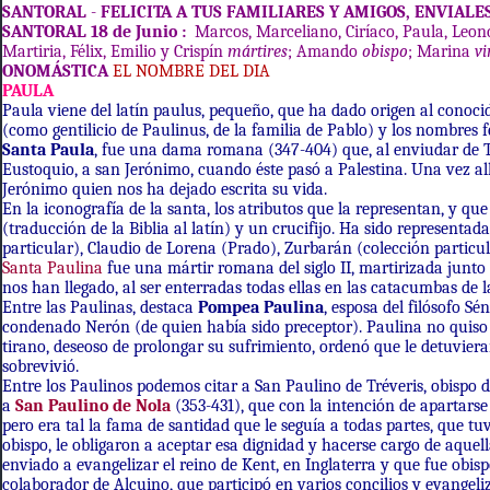
SANTORAL
-
FELICITA A TUS FAMILIARES Y AMIGOS, ENVIAL
SANTORAL
18 de Junio
:
Marcos, Marceliano, Ciríaco, Paula, Leonc
Martiria, Félix, Emilio y Crispín
mártires
; Amando
obispo
; Marina
vi
ONOMÁSTICA
EL NOMBRE DEL DIA
PAULA
Paula viene del latín paulus, pequeño, que ha dado origen al conoci
(como gentilicio de Paulinus, de la familia de Pablo) y los nombres
Santa Paula
, fue una dama romana (347-404) que, al enviudar de Tox
Eustoquio, a san Jerónimo, cuando éste pasó a Palestina. Una vez a
Jerónimo quien nos ha dejado escrita su vida.
En la iconografía de la santa, los atributos que la representan, y q
(traducción de la Biblia al latín) y un crucifijo. Ha sido representada
particular), Claudio de Lorena (Prado), Zurbarán (colección particu
Santa Paulina
fue una mártir romana del siglo II, martirizada junt
nos han llegado, al ser enterradas todas ellas en las catacumbas de 
Entre las Paulinas, destaca
Pompea Paulina
, esposa del filósofo S
condenado Nerón (de quien había sido preceptor). Paulina no quiso se
tirano, deseoso de prolongar su sufrimiento, ordenó que le detuviera
sobrevivió.
Entre los Paulinos podemos citar a San Paulino de Tréveris, obispo 
a
San
Paulino de Nola
(353-431), que con la intención de apartarse
pero era tal la fama de santidad que le seguía a todas partes, que tuv
obispo, le obligaron a aceptar esa dignidad y hacerse cargo de aque
enviado a evangelizar el reino de Kent, en Inglaterra y que fue obis
colaborador de Alcuino, que participó en varios concilios y evangelizó