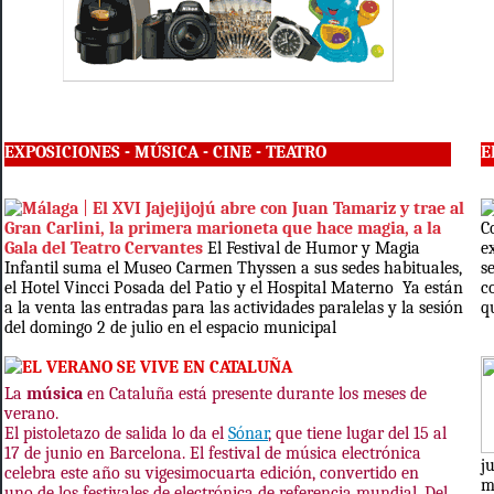
EXPOSICIONES - MÚSICA - CINE - TEATRO
E
Málaga
|
El XVI Jajejijojú abre con Juan Tamariz y trae al
Gran Carlini, la primera marioneta que hace magia, a la
C
Gala del Teatro Cervantes
El Festival de Humor y Magia
e
Infantil suma el Museo Carmen Thyssen a sus sedes habituales,
s
el Hotel Vincci Posada del Patio y el Hospital Materno Ya están
c
a la venta las entradas para las actividades paralelas y la sesión
q
del domingo 2 de julio en el espacio municipal
EL VERANO SE VIVE EN CATALUÑA
La
música
en Cataluña está presente durante los meses de
verano.
El pistoletazo de salida lo da el
Sónar
, que tiene lugar del 15 al
17 de junio en Barcelona.
El festival de música electrónica
j
celebra este año su vigesimocuarta edición, convertido en
m
uno de los festivales de electrónica de referencia mundial.
Del