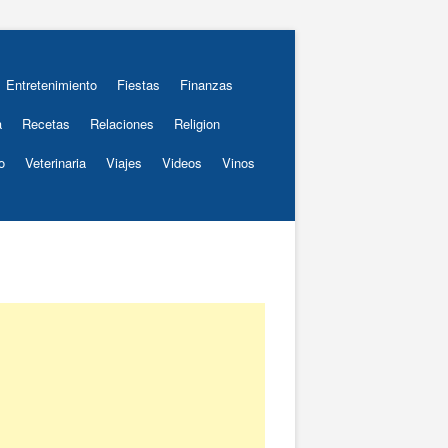
Entretenimiento
Fiestas
Finanzas
a
Recetas
Relaciones
Religion
o
Veterinaria
Viajes
Videos
Vinos