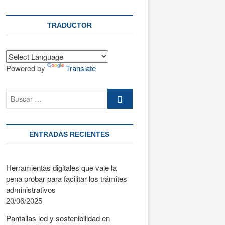
t
ó
n
TRADUCTOR
d
e
m
Powered by
Translate
e
n
ú
Buscar
…
ENTRADAS RECIENTES
Herramientas digitales que vale la
pena probar para facilitar los trámites
administrativos
20/06/2025
Pantallas led y sostenibilidad en