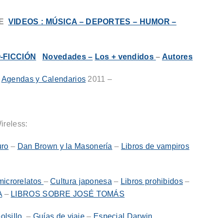
E
VIDEOS : MÚSICA – DEPORTES – HUMOR –
-FICCIÓN
Novedades –
Los + vendidos
–
Autores
–
Agendas y Calendarios
2011 –
ireless:
uro
–
Dan Brown y la Masonería
–
Libros de vampiros
microrelatos
–
Cultura japonesa
–
Libros prohibidos
–
A
–
LIBROS SOBRE JOSÉ TOMÁS
bolsillo
–
Guías de viaje
–
Especial Darwin