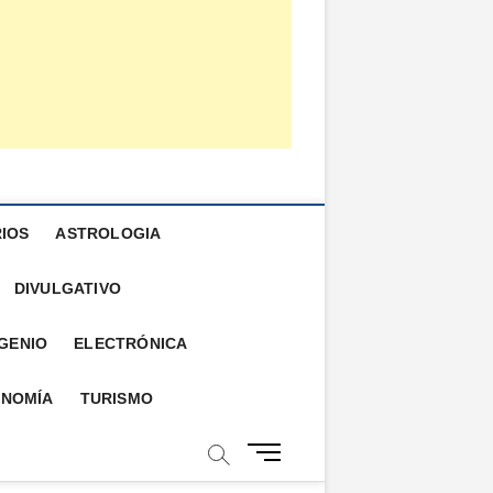
IOS
ASTROLOGIA
DIVULGATIVO
GENIO
ELECTRÓNICA
NOMÍA
TURISMO
B
o