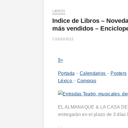
LIBROS
Indice de Libros – Noved
más vendidos – Enciclop
03/10/2012
]]>
Portada
–
Calendarios
–
Posters
Léxico
–
Compras
EL ALMANAQUE & LA CASA DEL L
entregarán en el plazo de 3 días 
: :