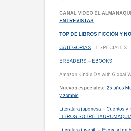
CANAL VIDEO EL ALMANAQU
ENTREVISTAS
TOP DE LIBROS FICCIÓN Y NO
CATEGORIAS
– ESPECIALES 
EREADERS – EBOOKS
Amazon Kindle DX with Global W
Nuevos especiales
:
25 años M
y zombis
–
Literatura japonesa
–
Cuentos y 
LIBROS SOBRE TAUROMAQUI
Literatura juvenil
–
Especial de 