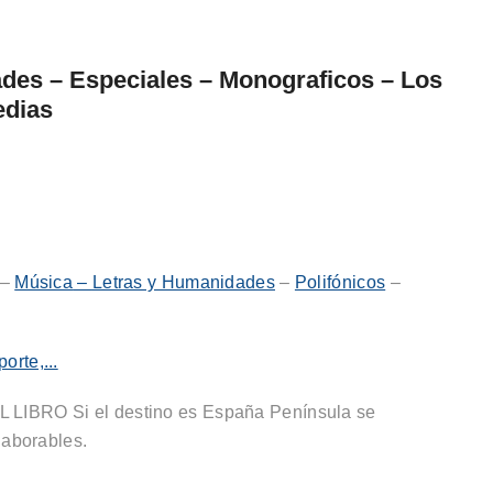
ades – Especiales – Monograficos – Los
edias
–
Música
–
Letras y Humanidades
–
Polifónicos
–
IBRO Si el destino es España Península se
laborables.