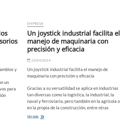
lanza
nuevas
opciones
de
publicidad
EMPRESA
exterior
los
Un joystick industrial facilita el
en
Madrid
sorios
manejo de maquinaria con
precisión y eficacia
23/04/2024
cambios y
Un joystick industrial facilita el manejo de
maquinaria con precisión y eficacia
on un
Gracias a su versatilidad se aplica en industrias
vos para
tan diversas como la logística, la industrial, la
mión
naval y ferroviaria, pero también en la agrícola o
en la propia de la construcción, entre otras
Un
Ver más
joystick
industrial
facilita