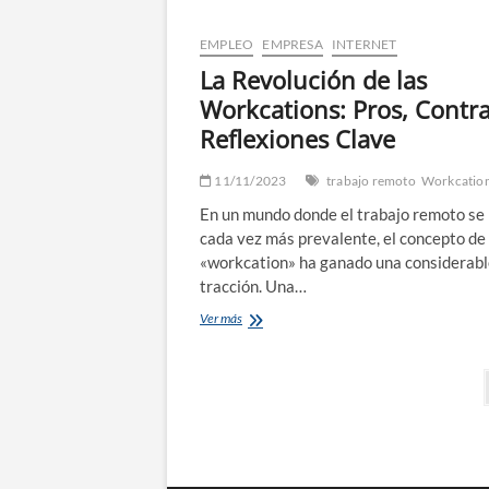
recambios
y
EMPLEO
EMPRESA
INTERNET
accesorios
La Revolución de las
para
camiones
Workcations: Pros, Contra
Reflexiones Clave
11/11/2023
trabajo remoto
Workcatio
En un mundo donde el trabajo remoto se 
cada vez más prevalente, el concepto de 
«workcation» ha ganado una considerab
tracción. Una…
La
Ver más
Revolución
de
Paginación
las
Workcations:
de
Pros,
Contras
entradas
y
Reflexiones