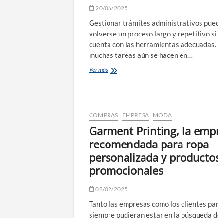
20/06/2025
Gestionar trámites administrativos pue
volverse un proceso largo y repetitivo si
cuenta con las herramientas adecuadas
muchas tareas aún se hacen en…
Herramientas
Ver más
digitales
que
vale
la
pena
COMPRAS
EMPRESA
MODA
probar
Garment Printing, la emp
para
facilitar
recomendada para ropa
los
personalizada y producto
trámites
administrativos
promocionales
08/02/2025
Tanto las empresas como los clientes par
siempre pudieran estar en la búsqueda d