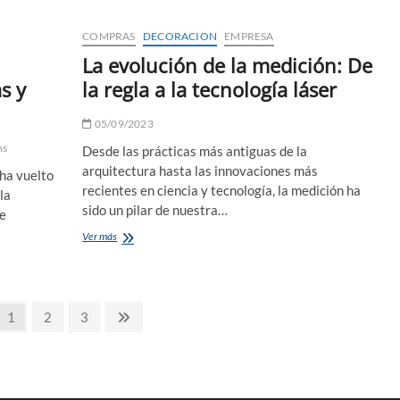
el
manejo
COMPRAS
DECORACION
EMPRESA
de
La evolución de la medición: De
maquinaria
con
s y
la regla a la tecnología láser
precisión
y
05/09/2023
eficacia
ns
Desde las prácticas más antiguas de la
arquitectura hasta las innovaciones más
ha vuelto
recientes en ciencia y tecnología, la medición ha
la
sido un pilar de nuestra…
le
La
Ver más
evolución
de
la
medición:
Página
Página
Página
Página
1
2
3
De
la
siguiente
regla
a
la
tecnología