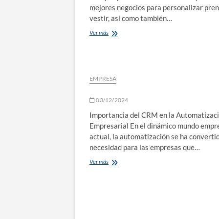
mejores negocios para personalizar pre
vestir, así como también…
Garment
Ver más
Printing,
la
empresa
recomendada
para
EMPRESA
ropa
personalizada
03/12/2024
y
productos
Importancia del CRM en la Automatizac
promocionales
Empresarial En el dinámico mundo empre
actual, la automatización se ha converti
necesidad para las empresas que…
Ver más