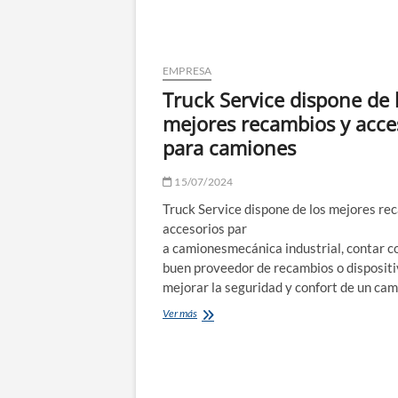
EMPRESA
Truck Service dispone de 
mejores recambios y acce
para camiones
15/07/2024
Truck Service dispone de los mejores re
accesorios par
a camionesmecánica industrial, contar c
buen proveedor de recambios o dispositi
mejorar la seguridad y confort de un ca
Truck
Ver más
Service
dispone
de
los
mejores