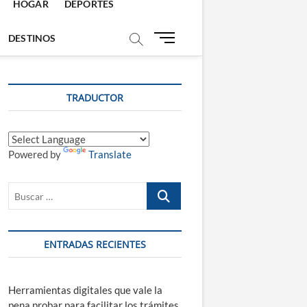
HOGAR
DEPORTES
B
DESTINOS
o
t
ó
TRADUCTOR
n
d
e
m
Powered by
Translate
e
n
ú
Buscar
…
ENTRADAS RECIENTES
Herramientas digitales que vale la
pena probar para facilitar los trámites