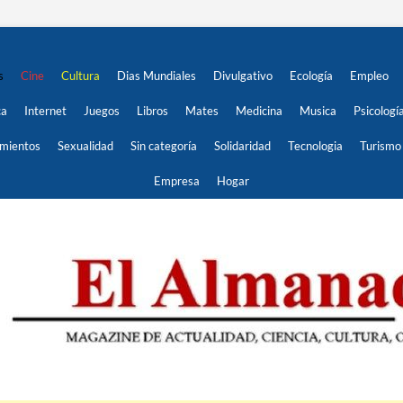
s
Cine
Cultura
Dias Mundiales
Divulgativo
Ecología
Empleo
ca
Internet
Juegos
Libros
Mates
Medicina
Musica
Psicologí
imientos
Sexualidad
Sin categoría
Solidaridad
Tecnologia
Turismo
Empresa
Hogar