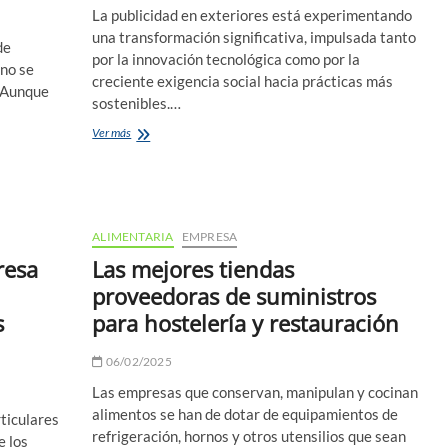
La publicidad en exteriores está experimentando
una transformación significativa, impulsada tanto
de
por la innovación tecnológica como por la
 no se
creciente exigencia social hacia prácticas más
. Aunque
sostenibles.…
Pantallas
Ver más
led
y
sostenibilidad
en
publicidad
ALIMENTARIA
EMPRESA
exterior
resa
Las mejores tiendas
proveedoras de suministros
s
para hostelería y restauración
06/02/2025
Las empresas que conservan, manipulan y cocinan
alimentos se han de dotar de equipamientos de
ticulares
refrigeración, hornos y otros utensilios que sean
e los