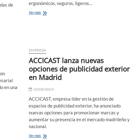
ergonómicos, seguros, ligeros…
ndas de
Las
Ver más
mejores
tiendas
proveedoras
de
suministros
para
EMPRESA
hostelería
y
ACCICAST lanza nuevas
restauración
opciones de publicidad exterior
ión
en Madrid
sarial
do en una
10/08/2024
ACCICAST, empresa líder en la gestión de
espacios de publicidad exterior, ha anunciado
nuevas opciones para promocionar marcas y
aumentar su presencia en el mercado madrileño y
nacional.
ACCICAST
Ver más