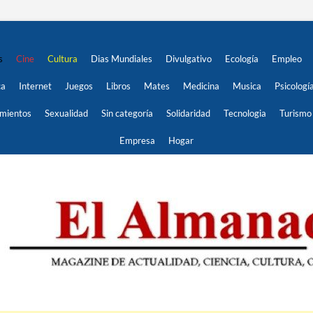
s
Cine
Cultura
Dias Mundiales
Divulgativo
Ecología
Empleo
ca
Internet
Juegos
Libros
Mates
Medicina
Musica
Psicologí
imientos
Sexualidad
Sin categoría
Solidaridad
Tecnologia
Turismo
Empresa
Hogar