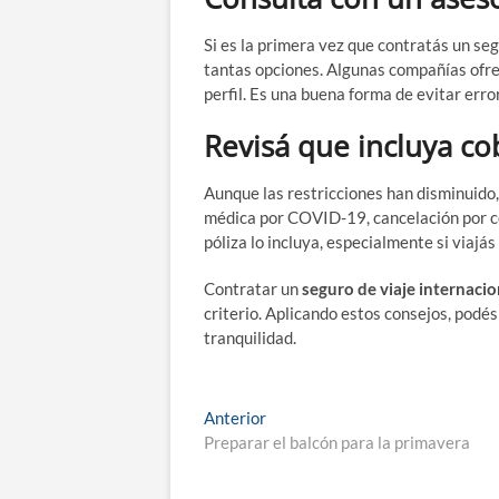
Si es la primera vez que contratás un se
tantas opciones. Algunas compañías ofrec
perfil. Es una buena forma de evitar erro
Revisá que incluya c
Aunque las restricciones han disminuido,
médica por COVID-19, cancelación por co
póliza lo incluya, especialmente si viajá
Contratar un
seguro de viaje internacio
criterio. Aplicando estos consejos, podés
tranquilidad.
Navegación
Entrada
Anterior
anterior:
Preparar el balcón para la primavera
de
entradas