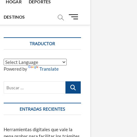
HOGAR
DEPORTES
B
DESTINOS
o
t
ó
TRADUCTOR
n
d
e
m
Powered by
Translate
e
n
ú
Buscar
…
ENTRADAS RECIENTES
Herramientas digitales que vale la
pena probar para facilitar los trámites