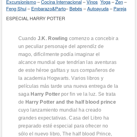
Excursionismo
–
Cocina Internacional
–
Vinos
Yoga
–
Zen
–
Feng Shui
–
Embarazo&Parto
–
Bebés
–
Autoayuda
–
Pareja
ESPECIAL HARRY POTTER
Cuando
J.K. Rowling
comenzo a concebir a
un peculiar personaje del aprendíz de
mago, difícilmente podía imaginar el
alcance mundial que tendrían las aventuras
de este héroe gafitas y sus compañeros de
la academia Hogwarts. Varios libros y
películas más tarde una nueva entrega de la
saga
Harry Potter
por fin ve la luz. Se trata
de
Harry Potter and the half blood prince
cuyo lanzamiento mundial ha creado
grandes expectativas. Casa del Libro ha
preparado esté especial para ofrecer no
sólo el nuevo libro, The half blood Prince,