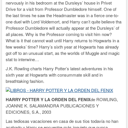
nervously in his bedroom at the Dursleys’ house in Privet
Drive for a visit from Professor Dumbledore himself. One of
the last times he saw the Headmaster was in a fierce one-to-
one duel with Lord Voldemort, and Harry can’t quite believe tha
Professor Dumbledore will actually appear at the Dursleys’ of
all places. Why is the Professor coming to visit him now?
What is it that cannot wait until Harry returns to Hogwarts in a
few weeks’ time? Harry’s sixth year at Hogwarts has already
got off to an unusual start, as the worlds of Muggle and magic
stat to interwine…
J.K. Rowling charts Harry Potter’s latest adventures in his
sixth year at Hogwarts with consummate skill and in
breathtaking fashion.
HARRY POTTER Y LA ORDEN DEL FENIX
de ROWLING,
JOANNE K. SALAMANDRA PUBLICACIONES Y
EDICIONES, S.A., 2003
Las tediosas vacaciones en casa de sus tíos todavía no han
acabado y Harry se encuentre más inquieto que nunca.