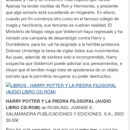
Apenas ha tenido nocitias de Ron y Hermiones, y presiente
que algo extraño está sucediendo en Hogwarts. En efecto,
cuando por fin comienza otro curso en el famoso colegio de
magia y hechicería, sus temores se vuelven realidad. El
Ministerio de Magia niega que Voldemort haya regresado y ha
iniciado una campaña de desprestigio contra Harry y
Dumbledore, para loc ual ha asignado a la horrible profesora
Dolores Umbridge la tarea de vigilar todos sus movimientos.
Así pues, además de sentirse solo e incomprendido, Harry
sospecha que Voldemort puede adivinar sus pensamientos, e
intuye que el temible mago trata de apoderarse de un objeto
secreto que le permitiría recuperar su poder destructivo.
HARRY POTTER Y LA PIEDRA FILOSOFAL (AUDIO
LIBRO CD-ROM)
de ROWLING, JOANNE K.
SALAMANDRA PUBLICACIONES Y EDICIONES, S.A., 2003
39.00€
Para los más pequeños, que aún no pueden leer, y para los