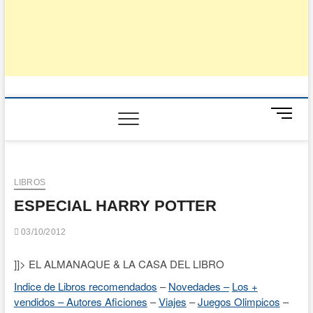
B
o
t
ó
n
LIBROS
d
ESPECIAL HARRY POTTER
e
m
03/10/2012
e
n
]]> EL ALMANAQUE & LA CASA DEL LIBRO
ú
Indice de Libros recomendados
–
Novedades –
Los +
vendidos –
Autores
Aficiones
–
Viajes
–
Juegos Olimpicos
–