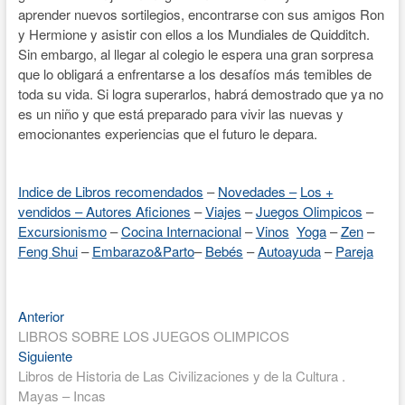
aprender nuevos sortilegios, encontrarse con sus amigos Ron
y Hermione y asistir con ellos a los Mundiales de Quidditch.
Sin embargo, al llegar al colegio le espera una gran sorpresa
que lo obligará a enfrentarse a los desafíos más temibles de
toda su vida. Si logra superarlos, habrá demostrado que ya no
es un niño y que está preparado para vivir las nuevas y
emocionantes experiencias que el futuro le depara.
Indice de Libros recomendados
–
Novedades –
Los +
vendidos –
Autores
Aficiones
–
Viajes
–
Juegos Olimpicos
–
Excursionismo
–
Cocina Internacional
–
Vinos
Yoga
–
Zen
–
Feng Shui
–
Embarazo&Parto
–
Bebés
–
Autoayuda
–
Pareja
Entrada
Navegación
Anterior
anterior:
LIBROS SOBRE LOS JUEGOS OLIMPICOS
de
Entrada
Siguiente
entradas
siguiente:
Libros de Historia de Las Civilizaciones y de la Cultura .
Mayas – Incas