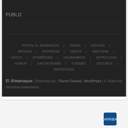
PUBLI2
PORTAL EL ALMANAQUE
DIARIO
MÓVILES
ARCHIVO
PORTADAS
VIDEOS
SANTORAL
LÉXICO
EFEMÉRIDES
CALENDARIOS
ASTROLOGÍA
HUMOR
GASTRONOMÍA
TURISMO
DESTINOS
REPORTAJES
El Almanaque
| Diseñado por:
Theme Freesia
|
WordPress
| © Todos los
derechos reservados
ARRIBA