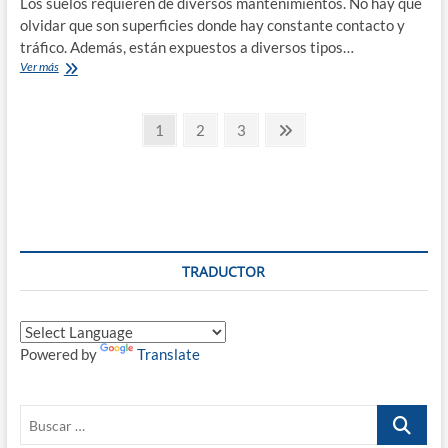
Los suelos requieren de diversos mantenimientos. No hay que
olvidar que son superficies donde hay constante contacto y
tráfico. Además, están expuestos a diversos tipos…
El
Ver más
vitrificado
de
Paginación
suelos
Página
Página
Página
Página
1
2
3
siempre
siguiente
de
es
una
entradas
excelente
solución
TRADUCTOR
Powered by
Translate
Buscar
…