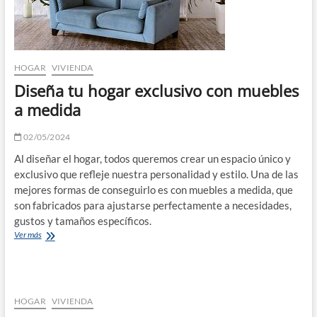
HOGAR
VIVIENDA
Diseña tu hogar exclusivo con muebles
a medida
02/05/2024
Al diseñar el hogar, todos queremos crear un espacio único y
exclusivo que refleje nuestra personalidad y estilo. Una de las
mejores formas de conseguirlo es con muebles a medida, que
son fabricados para ajustarse perfectamente a necesidades,
gustos y tamaños específicos.
Diseña
Ver más
tu
hogar
exclusivo
con
muebles
HOGAR
VIVIENDA
a