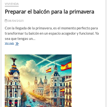
VIVIENDA
Preparar el balcón para la primavera
08/04/2025
Con la llegada de la primavera, es el momento perfecto para
transformar tu balcón en un espacio acogedor y funcional. Ya
sea que tengas un…
Preparar
Ver más
el
balcón
para
la
primavera