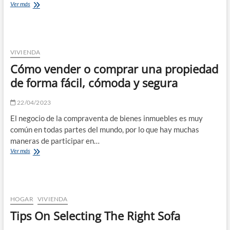
Consejos
Ver más
para
decorar
y
equipar
el
VIVIENDA
cuarto
Cómo vender o comprar una propiedad
de
baño
de forma fácil, cómoda y segura
22/04/2023
El negocio de la compraventa de bienes inmuebles es muy
común en todas partes del mundo, por lo que hay muchas
maneras de participar en…
Cómo
Ver más
vender
o
comprar
una
propiedad
HOGAR
VIVIENDA
de
Tips On Selecting The Right Sofa
forma
fácil,