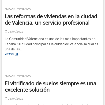
cerrajería
en
HOGAR
VIVIENDA
Valencia
Las reformas de viviendas en la ciudad
de Valencia, un servicio profesional
06/04/2022
La Comunidad Valenciana es una de las más importantes en
España. Su ciudad principal es la ciudad de Valencia, la cual es
una de las…
Las
Ver más
reformas
de
viviendas
en
la
HOGAR
VIVIENDA
ciudad
El vitrificado de suelos siempre es una
de
Valencia,
excelente solución
un
servicio
06/04/2022
profesional