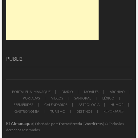
PUBLI2
PORTAL EL ALMANAQUE
DIARIO
MÓVILES
ARCHIVO
PORTADAS
VIDEOS
SANTORAL
LÉXICO
EFEMÉRIDES
CALENDARIOS
ASTROLOGÍA
HUMOR
REPORTAJES
GASTRONOMÍA
TURISMO
DESTINOS
El Almanaque
| Diseñado por:
Theme Freesia
|
WordPress
| © Todos los
derechos reservados