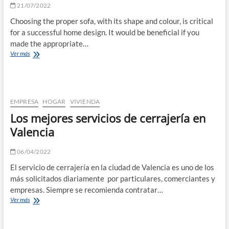
cómoda
21/07/2022
y
Choosing the proper sofa, with its shape and colour, is critical
segura
for a successful home design. It would be beneficial if you
made the appropriate…
Tips
Ver más
On
Selecting
The
Right
Sofa
EMPRESA
HOGAR
VIVIENDA
Los mejores servicios de cerrajería en
Valencia
06/04/2022
El servicio de cerrajería en la ciudad de Valencia es uno de los
más solicitados diariamente por particulares, comerciantes y
empresas. Siempre se recomienda contratar…
Los
Ver más
mejores
servicios
de