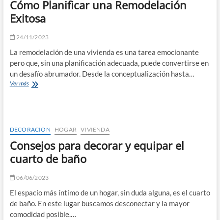
Cómo Planificar una Remodelación
medida
Exitosa
24/11/2023
La remodelación de una vivienda es una tarea emocionante
pero que, sin una planificación adecuada, puede convertirse en
un desafío abrumador. Desde la conceptualización hasta…
Cómo
Ver más
Planificar
una
Remodelación
Exitosa
DECORACION
HOGAR
VIVIENDA
Consejos para decorar y equipar el
cuarto de baño
06/06/2023
El espacio más íntimo de un hogar, sin duda alguna, es el cuarto
de baño. En este lugar buscamos desconectar y la mayor
comodidad posible.…