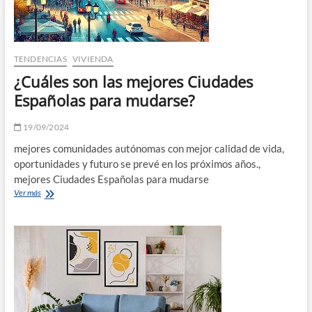
TENDENCIAS
VIVIENDA
¿Cuáles son las mejores Ciudades
Españolas para mudarse?
19/09/2024
mejores comunidades autónomas con mejor calidad de vida,
oportunidades y futuro se prevé en los próximos años.,
mejores Ciudades Españolas para mudarse
¿Cuáles
Ver más
son
las
mejores
Ciudades
Españolas
para
mudarse?