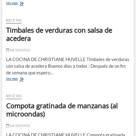
Gulas
Ver más
húngara
RECETAS
Timbales de verduras con salsa de
acedera
04/10/2012
LA COCINA DE CHRISTIANE HUVELLE Timbales de verduras
con salsa de acedera Buenos días a todos : Después de un fin
de semana que espero…
Timbales
Ver más
de
verduras
con
RECETAS
salsa
Compota gratinada de manzanas (al
de
acedera
microondas)
04/10/2012
LA COCINA DE CHRISTIANE HUVELLE Compota gratinada