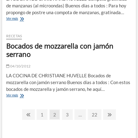
de manzanas (al microondas) Buenos días a todos : Para hoy
propongo de postre una compota de manzanas, gratinada…
Compota
Ver más
gratinada
de
manzanas
RECETAS
(al
Bocados de mozzarella con jamón
microondas)
serrano
04/10/2012
LA COCINA DE CHRISTIANE HUVELLE Bocados de
mozzarella con jamón serrano Buenos días a todos : Con estos
bocados de mozzarella y jamón serrano, he aquí…
Bocados
Ver más
de
mozzarella
Paginación
con
Página
Página
Página
Página
Página
Página
1
2
3
…
22
jamón
anterior
siguiente
de
serrano
entradas