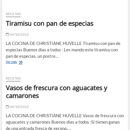
de
vieiras
y
RECETAS
aguacate
Tiramisu con pan de especias
con
limón
verde
04/10/2012
LA COCINA DE CHRISTIANE HUVELLE Tiramisu con pan de
especias Buenos días a todos : Les mando este tiramisu con
pan de especias, un postre…
Tiramisu
Ver más
con
pan
de
RECETAS
especias
Vasos de frescura con aguacates y
camarones
04/10/2012
LA COCINA DE CHRISTIANE HUVELLE Vasos de frescura con
aguacates y camarones Buenos días a todos :Si tienen ganas
de una entrada fresca de verano,…