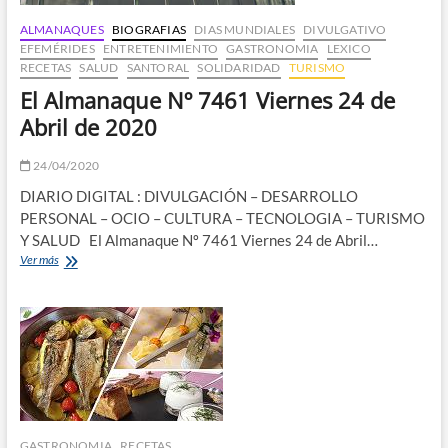
ALMANAQUES
BIOGRAFIAS
DIAS MUNDIALES
DIVULGATIVO
EFEMÉRIDES
ENTRETENIMIENTO
GASTRONOMIA
LEXICO
RECETAS
SALUD
SANTORAL
SOLIDARIDAD
TURISMO
El Almanaque Nº 7461 Viernes 24 de
Abril de 2020
24/04/2020
DIARIO DIGITAL : DIVULGACIÓN – DESARROLLO
PERSONAL – OCIO – CULTURA – TECNOLOGIA – TURISMO
Y SALUD El Almanaque Nº 7461 Viernes 24 de Abril…
El
Ver más
Almanaque
Nº
7461
Viernes
24
de
Abril
de
2020
GASTRONOMIA
RECETAS