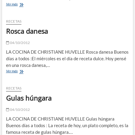
Vasos
Ver más
de
frescura
con
RECETAS
aguacates
Rosca danesa
y
camarones
04/10/2012
LA COCINA DE CHRISTIANE HUVELLE Rosca danesa Buenos
días a todos :El miércoles es el día de receta dulce. Hoy pensé
en una rosca danesa,…
Rosca
Ver más
danesa
RECETAS
Gulas húngara
04/10/2012
LA COCINA DE CHRISTIANE HUVELLE Gulas húngara
Buenos días a todos : La receta de hoy, un plato completo, es la
famosa receta de gulas húngara.…