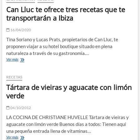
Can Lluc te ofrece tres recetas que te
transportarán a Ibiza
16/04/2020
Tina Soriano y Lucas Prats, propietarios de Can Lluc, te
proponen viajar a su hotel boutique situado en plena
naturaleza a través de su gastronomía.…
Can
Ver más
Lluc
te
ofrece
RECETAS
tres
Tártara de vieiras y aguacate con limón
recetas
que
verde
te
transportarán
04/10/2012
a
Ibiza
LA COCINA DE CHRISTIANE HUVELLE Tártara de vieiras y
aguacate con limón verde Buenos días a todos: Tienen aquí
una pequeña entrada llena de vitaminas…
Tártara
Ver más