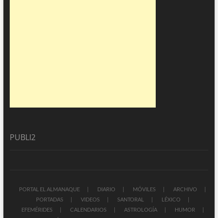
PUBLI2
PORTAL EL ALMANAQUE
DIARIO
MÓVILES
ARCHIVO
PORTADAS
VIDEOS
SANTORAL
LÉXICO
EFEMÉRIDES
CALENDARIOS
ASTROLOGÍA
HUMOR