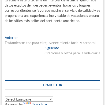
Gracias a este programa de inteligencia artificial que ofrece
datos exactos de huéspedes, eventos, horarios y lugares
correspondientes se favorece mucho el servicio de calidad y se
proporciona una experiencia inolvidable de vacaciones en uno
de los sitios más bellos del continente americano.
Navegación
Entrada
Anterior
anterior:
Tratamientos top para el rejuvenecimiento facial y corporal
de
Entrada
Siguiente
entradas
siguiente:
Oraciones y rezos para la vida diaria
TRADUCTOR
Powered by
Translate