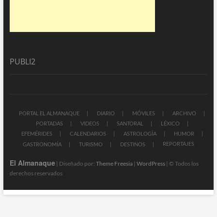
PUBLI2
PORTAL EL ALMANAQUE
DIARIO
MÓVILES
ARCHIVO
PORTADAS
VIDEOS
SANTORAL
LÉXICO
EFEMÉRIDES
CALENDARIOS
ASTROLOGÍA
HUMOR
REPORTAJES
GASTRONOMÍA
TURISMO
DESTINOS
El Almanaque
| Diseñado por:
Theme Freesia
|
WordPress
| © Todos los
derechos reservados