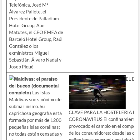
Telefónica, José Mª
Álvarez Pallete, el
Presidente de Palladium
Hotel Group, Abel
Matutes, el CEO EMEA de
Barceló Hotel Group, Raúl
González o los
exministros Miguel
Sebastián, Álvaro Nadal y
Josep Piqué
Maldivas: el paraíso
EL DE
del buceo (documental
completo)
Las Islas
Maldivas son sinónimo de
submarinismo. Su
CLAVE PARA LA HOSTELERÍA PO
caprichosa geografía está
CORONAVIRUS El confinamiento 
formada por más de 1200
provocado el cambio en el compor
pequeñas islas coralinas;
de los consumidores: desde las co
no todas están censadas y
online hasta consumir hostelería d