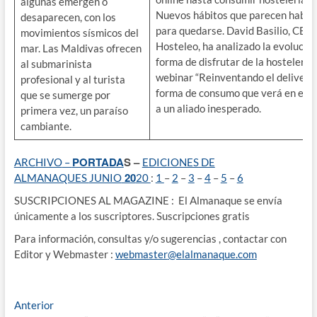
algunas emergen o
Nuevos hábitos que parecen haber
desaparecen, con los
para quedarse. David Basilio, CEO
movimientos sísmicos del
Hosteleo, ha analizado la evolución
mar. Las Maldivas ofrecen
forma de disfrutar de la hostelería 
al submarinista
webinar “Reinventando el delivery”
profesional y al turista
forma de consumo que verá en el t
que se sumerge por
a un aliado inesperado.
primera vez, un paraíso
cambiante.
PORTADA
S –
ARCHIVO
–
EDICIONES DE
20
ALMANAQUES
JUNIO
20
:
1
–
2
–
3
–
4
–
5
–
6
SUSCRIPCIONES AL MAGAZINE : El Almanaque se envía
únicamente a los suscriptores. Suscripciones gratis
Para información, consultas y/o sugerencias , contactar con
Editor y Webmaster :
webmaster
@elalmanaque.com
Navegación
Entrada
Anterior