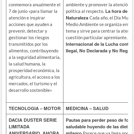
conmemora anualmente el
ambiente y promover la atención y
La hora de la
7 de junio «para llamar la
política al respecto.
Naturaleza
atención e inspirar
Cada año, el Día Mundi
acciones que ayuden a
Medio Ambiente se organiza entor
prevenir, detectar y
tema y sirve para centrar la atenc
Dí
gestionar los riesgos
cuestión particular apremiante.
Internacional de la Lucha contra
transmitidos por los
Ilegal, No Declarada y No Regla
alimentos, contribuyendo
a la seguridad alimentaria,
la salud humana, la
prosperidad económica, la
agricultura, el acceso a los
mercados, el turismo y el
desarrollo sostenible»
TECNOLOGIA – MOTOR
MEDICINA – SALUD
DACIA DUSTER SERIE
Pautas para perder peso de for
LIMITADA
saludable huyendo de las dietas
ANIVERSARIO, AHORA
milagro
Parece que ya llega poco a