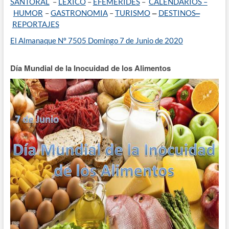
SANTORAL
–
LÉXICO
–
EFEMÉRIDES
–
CALENDARIOS –
–
–
HUMOR
–
G
ASTRONOMIA
–
TURISMO
DESTINOS
REPORTAJES
El Almanaque Nº 7505 Domingo 7 de Junio de 2020
Día Mundial de la Inocuidad de los Alimentos