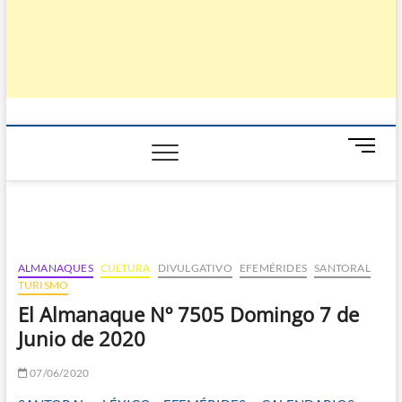
B
o
t
ó
n
d
e
ALMANAQUES
CULTURA
DIVULGATIVO
EFEMÉRIDES
SANTORAL
m
TURISMO
e
El Almanaque Nº 7505 Domingo 7 de
n
Junio de 2020
ú
07/06/2020