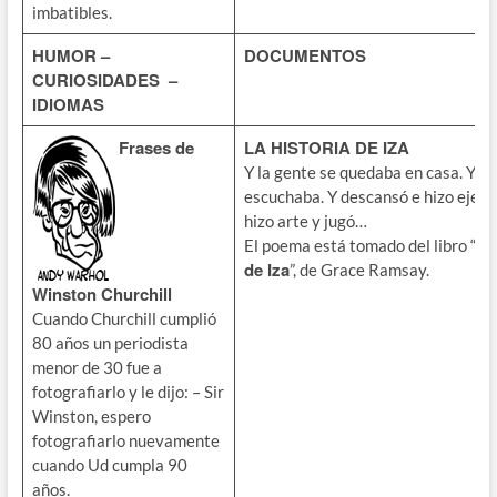
imbatibles.
HUMOR –
DOCUMENTOS
CURIOSIDADES –
IDIOMAS
Frases de
LA HISTORIA DE IZA
Y la gente se quedaba en casa. Y leí
escuchaba. Y descansó e hizo ejerci
hizo arte y jugó…
La
El poema está tomado del libro “
de Iza
”, de Grace Ramsay.
Winston Churchill
Cuando Churchill cumplió
80 años un periodista
menor de 30 fue a
fotografiarlo y le dijo: – Sir
Winston, espero
fotografiarlo nuevamente
cuando Ud cumpla 90
años.