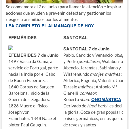
Se conmemora el 7 de junio «para llamar la atención e inspirar
acciones que ayuden a prevenir, detectar y gestionar los
riesgos transmitidos por los alimentos
LEA COMPLETO EL ALMANAQUE DE HOY
EFEMÉRIDES
SANTORAL
SANTORAL
7 de Junio
EFEMÉRIDES 7
de Junio
obispo
Pablo, Cándido y Venancio
presbíteros
di
1497 Vasco da Gama, al
y Pedro
; Walabonso
servicio de Portugal, parte
Abencio, Jeremías, Sabiniano y
monjes mártires
hacia la India por el Cabo
Wistremundo
; Ac
de Buena Esperanza.
Alderico, Eugenia, Valentín, Juan y
mártires
1640 Corpus de Sang en
Tarasio
; Antonio Mª
confesor
Barcelona. Inicio de la
Gianelli
;
abad.
ONOMÁSTICA
:
R
Guerra dels Segadors.
Roberto
Hrod-berht,
1826 Muere el físico
Derivado de
es decir, 
Joseph von
la gloria. Goza de gran popularidad
Frannhofer. 1848 Nace el
países germánicos, en los que ha s
pintor Paul Gauguin.
de reyes y santos