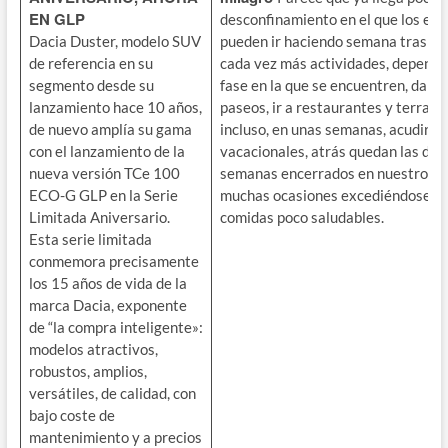
EN GLP
desconfinamiento en el que los es
Dacia Duster, modelo SUV
pueden ir haciendo semana tras s
de referencia en su
cada vez más actividades, dependi
segmento desde su
fase en la que se encuentren, dar 
lanzamiento hace 10 años,
paseos, ir a restaurantes y terraza
de nuevo amplía su gama
incluso, en unas semanas, acudir a 
con el lanzamiento de la
vacacionales, atrás quedan las dur
nueva versión TCe 100
semanas encerrados en nuestros h
ECO-G GLP en la Serie
muchas ocasiones excediéndose co
Limitada Aniversario.
comidas poco saludables.
Esta serie limitada
conmemora precisamente
los 15 años de vida de la
marca Dacia, exponente
de “la compra inteligente»:
modelos atractivos,
robustos, amplios,
versátiles, de calidad, con
bajo coste de
mantenimiento y a precios