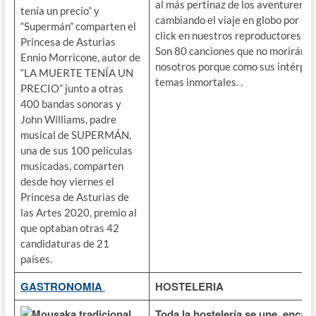
al más pertinaz de los aventureros
tenía un precio” y
cambiando el viaje en globo por un
“Supermán” comparten el
click en nuestros reproductores de
Princesa de Asturias
Son 80 canciones que no morirán c
Ennio Morricone, autor de
nosotros porque como sus intérpre
“LA MUERTE TENÍA UN
temas inmortales. .
PRECIO” junto a otras
400 bandas sonoras y
John Williams, padre
musical de SUPERMÁN,
una de sus 100 películas
musicadas, comparten
desde hoy viernes el
Princesa de Asturias de
las Artes 2020, premio al
que optaban otras 42
candidaturas de 21
países.
GASTRONOMIA
HOSTELERIA
Mousaka tradicional
Toda la hostelería se une, encab