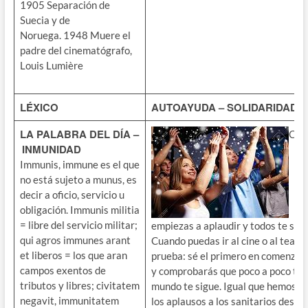
1905 Separación de
Suecia y de
Noruega. 1948 Muere el
padre del cinematógrafo,
Louis Lumière
LÉXICO
AUTOAYUDA – SOLIDARIDAD
LA PALABRA DEL DÍA –
Cua
INMUNIDAD
Immunis, immune es el que
no está sujeto a munus, es
decir a oficio, servicio u
obligación. Immunis militia
= libre del servicio militar;
empiezas a aplaudir y todos te sig
qui agros immunes arant
Cuando puedas ir al cine o al teatro
et liberos = los que aran
prueba: sé el primero en comenzar 
campos exentos de
y comprobarás que poco a poco tod
tributos y libres; civitatem
mundo te sigue. Igual que hemos as
negavit, immunitatem
los aplausos a los sanitarios desde