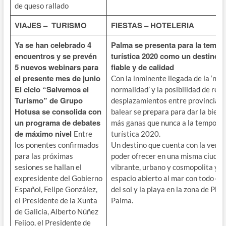
de queso rallado
VIAJES – TURISMO
FIESTAS – HOTELERIA
Ya se han celebrado 4
Palma se presenta para la temp
encuentros y se prevén
turística 2020 como un destino s
5 nuevos webinars para
fiable y de calidad
el presente mes de junio
Con la inminente llegada de la ‘nue
El ciclo “Salvemos el
normalidad’ y la posibilidad de real
Turismo” de Grupo
desplazamientos entre provincias, 
Hotusa se consolida con
balear se prepara para dar la bien
un programa de debates
más ganas que nunca a la tempora
de máximo nivel
Entre
turística 2020.
los ponentes confirmados
Un destino que cuenta con la venta
para las próximas
poder ofrecer en una misma ciudad
sesiones se hallan el
vibrante, urbano y cosmopolita y, a 
expresidente del Gobierno
espacio abierto al mar con todo el 
Español, Felipe González,
del sol y la playa en la zona de Pla
el Presidente de la Xunta
Palma.
de Galicia, Alberto Núñez
Feijoo, el Presidente de