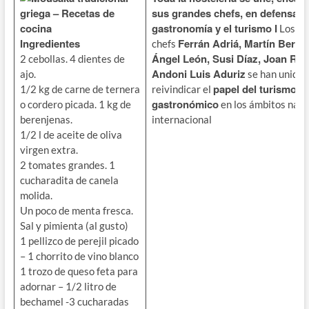
griega – Recetas de
sus grandes chefs, en defensa de
cocina
gastronomía y el turismo I
Los pr
Ingredientes
Ferrán Adriá, Martín Beras
chefs
Ángel León, Susi Díaz, Joan Roc
2 cebollas. 4 dientes de
Andoni Luis Aduriz
ajo.
se han unido 
papel del turismo
1/2 kg de carne de ternera
reivindicar el
gastronómico
o cordero picada. 1 kg de
en los ámbitos naci
berenjenas.
internacional
1/2 l de aceite de oliva
virgen extra.
2 tomates grandes. 1
cucharadita de canela
molida.
Un poco de menta fresca.
Sal y pimienta (al gusto)
1 pellizco de perejil picado
– 1 chorrito de vino blanco
1 trozo de queso feta para
adornar – 1/2 litro de
bechamel -3 cucharadas