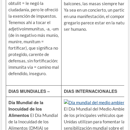
obtulit = le negó la
balcones, las masas siempre han es
ciudadanía, pero le ofreció
Ya sea en un concierto, un partido d
la exención de impuestos.
en una manifestación, el comporta
Tenemos ahí a tocar el
gregario parece estar en la natural
adjetivoimmunitus, -a, -um
ser humano.
(de in negativo más munio,
munire, munitum =
fortificar), que significa no
protegido, carente de
defensas, sin fortificación:
immunita via = camino mal
defendido, inseguro.
DIAS MUNDIALES –
DIAS INTERNACIONALES
Día Mundial de la
Día mundial del medio ambiente
Inocuidad de los
El Día Mundial del Medio Ambiente
Alimentos
El Día Mundial
de los principales vehículos que la
de la Inocuidad de los
Unidas utilizan para fomentar la
Alimentos (DMIA) se
sensibilización mundial sobre el m