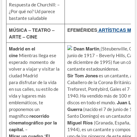
Respuesta de Churchill: –
¿Por qué no? Ud parece
bastante saludable
MÚSICA – TEATRO –
EFEMÉRIDES
ARTÍSTICAS
MUS
ARTE – CINE
Madrid en el
Dean Martin
(Steubenville, Ohi
cine
Mientras llega ese
junio de 1917 – Beverly Hills, Calif
esperado momento de
de diciembre de 1995) fue un cómic
volver a viajar y visitar la
cantante estadounidense.
Sir Tom Jones
ciudad Madrid
es un cantante, act
para disfrutar de la vida
Caballero de la Corona Británica n
en sus calles, su estilo de
Treforest, Pontybird, Gales el 7 de 
vida y lugares más
1940. Ha vendido más de 100 mill
Juan Lui
emblemáticos, te
discos en todo el mundo.
Guerra
proponemos un
(nacido el 7 de junio de 19
recorrido
magnífico
Santo Domingo) es un cantautor d
cinematográfico por la
Miguel Ríos
(Granada, España, 7 d
capital.
–
1944), es un cantante y compositor
Mirar un cuadro ‘El
uno de los pioneros de este género