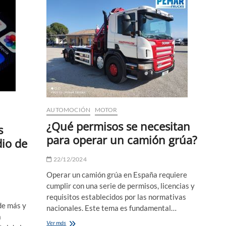
Aire
Acondicionado:
Salidas
Profesionales
y
Ventajas
AUTOMOCIÓN
MOTOR
¿Qué permisos se necesitan
s
para operar un camión grúa?
dio de
22/12/2024
Operar un camión grúa en España requiere
cumplir con una serie de permisos, licencias y
requisitos establecidos por las normativas
de más y
nacionales. Este tema es fundamental…
a
¿Qué
Ver más