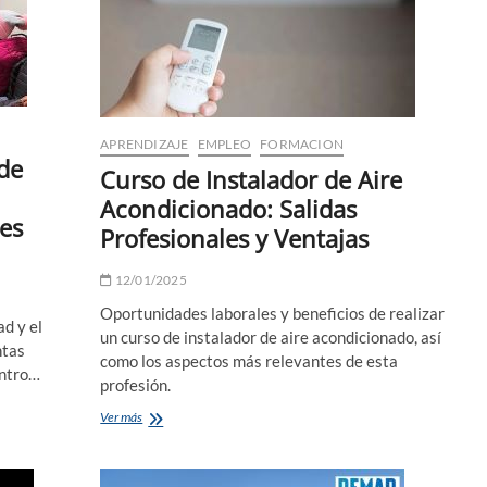
APRENDIZAJE
EMPLEO
FORMACION
 de
Curso de Instalador de Aire
Acondicionado: Salidas
les
Profesionales y Ventajas
12/01/2025
Oportunidades laborales y beneficios de realizar
d y el
un curso de instalador de aire acondicionado, así
ntas
como los aspectos más relevantes de esta
entro…
profesión.
Curso
Ver más
de
Instalador
de