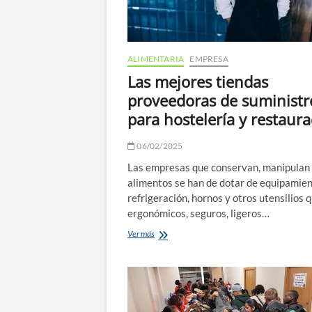
ALIMENTARIA
EMPRESA
Las mejores tiendas
proveedoras de suministr
para hostelería y restaur
06/02/2025
Las empresas que conservan, manipulan 
alimentos se han de dotar de equipamie
refrigeración, hornos y otros utensilios 
ergonómicos, seguros, ligeros…
Las
Ver más
mejores
tiendas
proveedoras
de
suministros
para