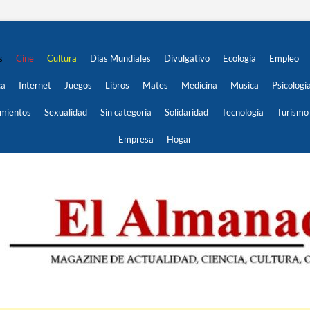
s
Cine
Cultura
Dias Mundiales
Divulgativo
Ecología
Empleo
ca
Internet
Juegos
Libros
Mates
Medicina
Musica
Psicologí
imientos
Sexualidad
Sin categoría
Solidaridad
Tecnologia
Turismo
Empresa
Hogar