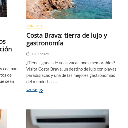
TURISMO
Costa Brava: tierra de lujo y
os
gastronomía
ación
30/01/2025
¿Tienes ganas de unas vacaciones memorables?
y cocinan
Visita Costa Brava, un destino de lujo con playas
ntos de
paradisíacas y una de las mejores gastronomías
que sean
del mundo. Las…
Costa
Ver más
Brava:
tierra
de
lujo
y
gastronomía