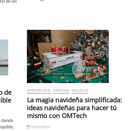
tal de las
permisos
se
necesitan
para
operar
un
camión
grúa?
o de
APRENDIZAJE
NAVIDAD
REGALOS
La magia navideña simplificada:
ible
ideas navideñas para hacer tú
mismo con OMTech
á dando
equible,
19/12/2024