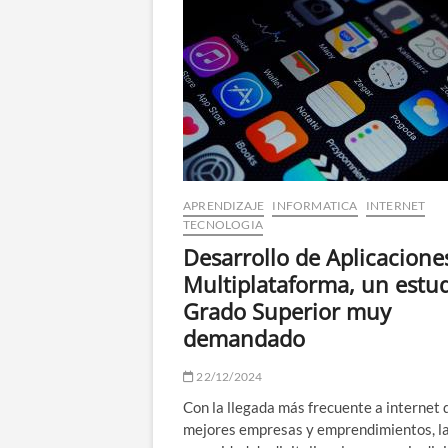
Ayuda
Cristiano:
un
valor
esencial
en
tiempos
difíciles
APRENDIZAJE
INFORMATICA
INTERNET
TECNOLOGIA
Desarrollo de Aplicacione
Multiplataforma, un estu
Grado Superior muy
demandado
22/12/2024
Con la llegada más frecuente a internet 
mejores empresas y emprendimientos, l