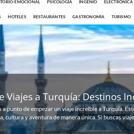
TORIO-EMOCIONAL
PSICOLOGÍA
INGENIO
ELECTRÓNICA
S
HOTELES
RESTAURANTES
GASTRONOMÍA
TURISMO
TU
jes a Turquía: Destinos Increíb
 de empezar un viaje increíble a Turquía. Este país m
ra y aventura de manera única. Si buscas viajes a Tur
27/0