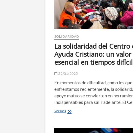
hostelería
y
restauración
SOLIDARIDAD
La solidaridad del Centro
Ayuda Cristiano: un valor
esencial en tiempos difíci
22/01/2025
En momentos de dificultad, como los que
enfrentamos recientemente, la solidarida
apoyo mutuo se convierten en herramie
indispensables para salir adelante. El C
La
Ver más
solidaridad
del
Centro
de