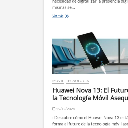
necesidad de digitalizar la presencia digi
mismas se…
Desarrollo
Ver más
de
Aplicaciones
Multiplataforma,
un
estudio
de
Grado
Superior
muy
demandado
MOVIL
TECNOLOGIA
Huawei Nova 13: El Futur
la Tecnología Móvil Asequ
19/12/2024
: Descubre cómo el Huawei Nova 13 est
forma al futuro de la tecnología móvil as