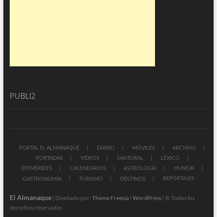
PUBLI2
PORTAL EL ALMANAQUE
DIARIO
MÓVILES
ARCHIVO
PORTADAS
VIDEOS
SANTORAL
LÉXICO
EFEMÉRIDES
CALENDARIOS
ASTROLOGÍA
HUMOR
REPORTAJES
GASTRONOMÍA
TURISMO
DESTINOS
El Almanaque
| Diseñado por:
Theme Freesia
|
WordPress
| © Todos los
derechos reservados