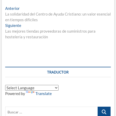
Navegación
Entrada
Anterior
anterior:
La solidaridad del Centro de Ayuda Cristiano: un valor esencial
de
en tiempos difíciles
entradas
Entrada
Siguiente
siguiente:
Las mejores tiendas proveedoras de suministros para
hostelería y restauración
TRADUCTOR
Powered by
Translate
Buscar
…