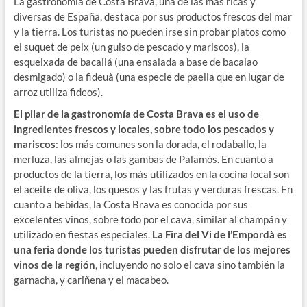
La gastronomía de Costa Brava, una de las más ricas y
diversas de España, destaca por sus productos frescos del mar
y la tierra. Los turistas no pueden irse sin probar platos como
el suquet de peix (un guiso de pescado y mariscos), la
esqueixada de bacallá (una ensalada a base de bacalao
desmigado) o la fideuà (una especie de paella que en lugar de
arroz utiliza fideos).
El pilar de la gastronomía de Costa Brava es el uso de
ingredientes frescos y locales, sobre todo los pescados y
mariscos
: los más comunes son la dorada, el rodaballo, la
merluza, las almejas o las gambas de Palamós. En cuanto a
productos de la tierra, los más utilizados en la cocina local son
el aceite de oliva, los quesos y las frutas y verduras frescas. En
cuanto a bebidas, la Costa Brava es conocida por sus
excelentes vinos, sobre todo por el cava, similar al champán y
utilizado en fiestas especiales.
La Fira del Vi de l’Empordà es
una feria donde los turistas pueden disfrutar de los mejores
vinos de la región
, incluyendo no solo el cava sino también la
garnacha, y cariñena y el macabeo.