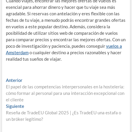
Cuando viajes, encontrar las mejores ofertas de vuelos es
esencial para ahorrar dinero y hacer que tu viaje sea más
agradable. Si reservas con antelación y eres flexible con las
fechas de tu viaje, a menudo podrás encontrar grandes ofertas
en vuelos a este popular destino. Además, considera la
posibilidad de utilizar sitios web de comparación de vuelos
para comparar precios y encontrar las mejores ofertas. Con un
poco de investigación y paciencia, puedes conseguir
vuelos a
Amsterdam
o cualquier destino a precios razonables y hacer
realidad tus sueños de viajar.
Navegación
Entrada
Anterior
anterior:
El papel de las competencias interpersonales en la hostelería:
de
cómo formar al personal para una interacción excepcional con
entradas
el cliente
Entrada
Siguiente
siguiente:
Reseña de TradeEU Global 2025 | ¿Es TradeEU una estafa o
un bróker legítimo?