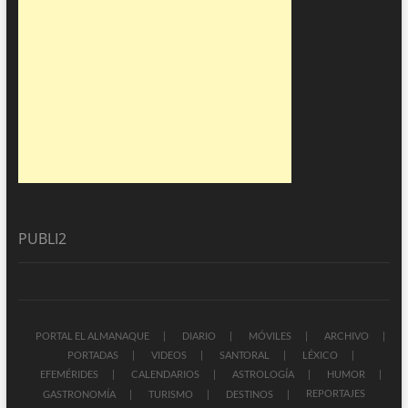
PUBLI2
PORTAL EL ALMANAQUE
DIARIO
MÓVILES
ARCHIVO
PORTADAS
VIDEOS
SANTORAL
LÉXICO
EFEMÉRIDES
CALENDARIOS
ASTROLOGÍA
HUMOR
REPORTAJES
GASTRONOMÍA
TURISMO
DESTINOS