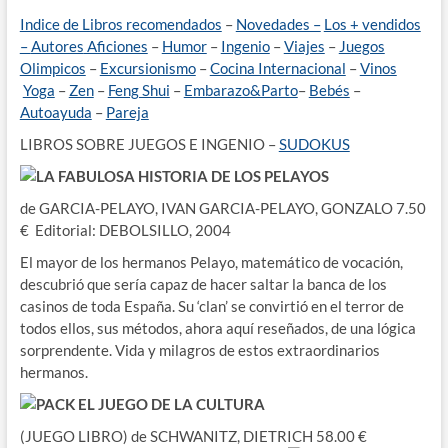
Indice de Libros recomendados
–
Novedades –
Los + vendidos
–
Autores
Aficiones
–
Humor
–
Ingenio
–
Viajes
–
Juegos
Olimpicos
–
Excursionismo
–
Cocina Internacional
–
Vinos
Yoga
–
Zen
–
Feng Shui
–
Embarazo&Parto
–
Bebés
–
Autoayuda
–
Pareja
LIBROS SOBRE JUEGOS E INGENIO –
SUDOKUS
LA FABULOSA HISTORIA DE LOS PELAYOS
de GARCIA-PELAYO, IVAN GARCIA-PELAYO, GONZALO 7.50
€ Editorial: DEBOLSILLO, 2004
El mayor de los hermanos Pelayo, matemático de vocación,
descubrió que sería capaz de hacer saltar la banca de los
casinos de toda España. Su ‘clan’ se convirtió en el terror de
todos ellos, sus métodos, ahora aquí reseñados, de una lógica
sorprendente. Vida y milagros de estos extraordinarios
hermanos.
PACK EL JUEGO DE LA CULTURA
(JUEGO LIBRO) de SCHWANITZ, DIETRICH 58.00 €