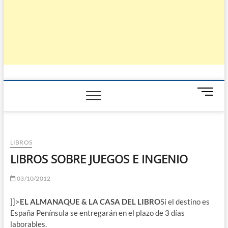
B
o
t
ó
n
LIBROS
d
LIBROS SOBRE JUEGOS E INGENIO
e
m
03/10/2012
e
n
]]>
EL ALMANAQUE & LA CASA DEL LIBRO
Si el destino es
ú
España Península se entregarán en el plazo de 3 días
laborables.