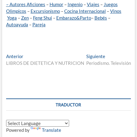
–
Autores
Aficiones
–
Humor
–
Ingenio
–
Viajes
–
Juegos
Olimpicos
–
Excursionismo
–
Cocina Internacional
–
Vinos
Yoga
–
Zen
–
Feng Shui
–
Embarazo&Parto
–
Bebés
–
Autoayuda
–
Pareja
Navegación
Entrada
Entrada
Anterior
Siguiente
anterior:
siguiente:
LIBROS DE DIETETICA Y NUTRICION
Periodismo. Televisión
de
entradas
TRADUCTOR
Powered by
Translate