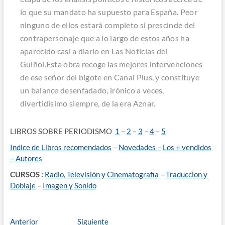
lo que su mandato ha supuesto para España. Peor
ninguno de ellos estará completo si prescinde del
contrapersonaje que a lo largo de estos años ha
aparecido casi a diario en
Las Noticias del
Guiñol.
Esta obra recoge las mejores intervenciones
de ese señor del bigote en Canal Plus, y constituye
un balance desenfadado, irónico a veces,
divertidísimo siempre, de la era
Aznar.
LIBROS SOBRE PERIODISMO
1
–
2
–
3
–
4
–
5
Indice de Libros recomendados
–
Novedades –
Los + vendidos
–
Autores
CURSOS :
Radio, Televisión y Cinematografia
–
Traduccion y
Doblaje
–
Imagen y Sonido
Navegación
Entrada
Entrada
Anterior
Siguiente