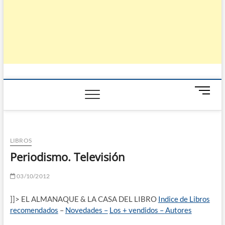
B
o
t
ó
n
LIBROS
d
Periodismo. Televisión
e
m
03/10/2012
e
n
]]> EL ALMANAQUE & LA CASA DEL LIBRO
Indice de Libros
ú
recomendados
–
Novedades –
Los + vendidos –
Autores