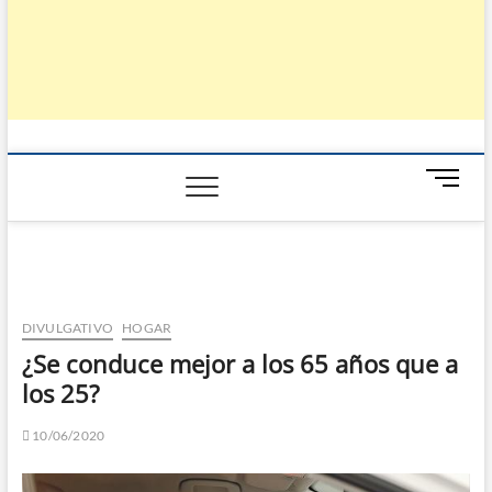
B
o
t
ó
n
d
e
DIVULGATIVO
HOGAR
m
¿Se conduce mejor a los 65 años que a
e
los 25?
n
ú
10/06/2020