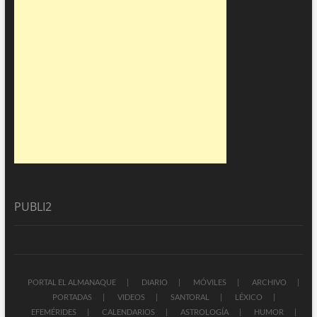
PUBLI2
PORTAL EL ALMANAQUE
DIARIO
MÓVILES
ARCHIVO
PORTADAS
VIDEOS
SANTORAL
LÉXICO
EFEMÉRIDES
CALENDARIOS
ASTROLOGÍA
HUMOR