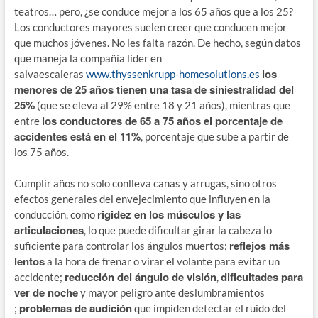
teatros… pero, ¿se conduce mejor a los 65 años que a los 25?
Los conductores mayores suelen creer que conducen mejor
que muchos jóvenes. No les falta razón. De hecho, según datos
que maneja la compañía líder en
los
salvaescaleras
www.thyssenkrupp-homesolutions.es
menores de 25 años tienen una tasa de siniestralidad del
25%
(que se eleva al 29% entre 18 y 21 años), mientras que
los conductores de 65 a 75 años el porcentaje de
entre
accidentes está en el 11%
, porcentaje que sube a partir de
los 75 años.
Cumplir años no solo conlleva canas y arrugas, sino otros
efectos generales del envejecimiento que influyen en la
rigidez en los músculos y las
conducción, como
articulaciones
, lo que puede dificultar girar la cabeza lo
reflejos más
suficiente para controlar los ángulos muertos;
lentos
a la hora de frenar o virar el volante para evitar un
reducción del ángulo de visión
dificultades para
accidente;
,
ver de noche
y mayor peligro ante deslumbramientos
problemas de audición
;
que impiden detectar el ruido del