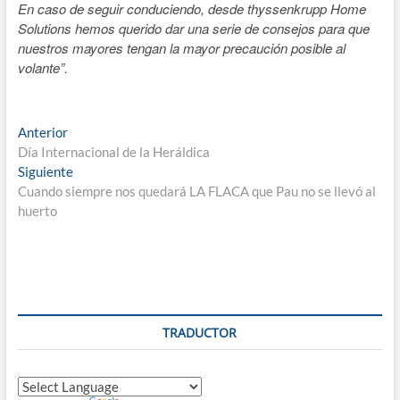
En caso de seguir conduciendo, desde thyssenkrupp Home
Solutions hemos querido dar una serie de consejos para que
nuestros mayores tengan la mayor precaución posible al
volante”.
Navegación
Entrada
Anterior
anterior:
Día Internacional de la Heráldica
de
Entrada
Siguiente
entradas
siguiente:
Cuando siempre nos quedará LA FLACA que Pau no se llevó al
huerto
TRADUCTOR