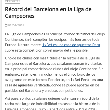
DEPORTES
Récord del Barcelona en la Liga de
Campeones
02/04/2024
La Liga de Campeones es el principal torneo de fútbol del Viejo
Continente. En él compiten los equipos más fuertes de toda
Europa. Naturalmente,
1xBet es una casa de apuestas Peru
cubre esta competición con el mayor detalle posible.
Uno de los clubes con más títulos en la historia de la Liga de
Campeones es el Barcelona. Los catalanes suman 6 victorias
en la principal competición de clubes del Viejo Continente. Sin
embargo, este no es ni mucho menos el único logro de los
azulgranas en este torneo. Por cierto, en
1xBet Perú
–
es una
casa de apuestas
verificada, donde se puede apostar en los
partidos del Barcelona y en otras competiciones.
Así pues, son los catalanes quienes ostentan el récord de la
racha más larga de imbatibilidad en casa en la historia de la
Liga de Campeones. Duró 38 partidos entre 2013 y 2020.