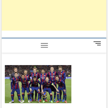
B
o
t
ó
n
d
e
m
e
n
ú