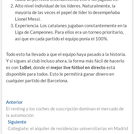
Alto nivel individual de los líderes. Naturalmente, la
mayoría de las veces el papel de líder lo desempeñaba
Lionel Messi.
Experiencia. Los catalanes jugaban constantemente en la
Liga de Campeones. Para ellos era un torneo prioritario,
así que en cada partido el equipo ponía el 100%.
Todo esto ha llevado a que el equipo haya pasado a la historia.
Y si sigues al club incluso ahora, la forma más fácil de hacerlo
es con
1xBet
, donde el
mejor live fútbol en directo
está
disponible para todos. Esto le permitirá ganar dinero en
cualquier partido del Barcelona.
Navegación
Entrada
Anterior
anterior:
El renting y los coches de suscripción dominan el mercado de
de
la automoción
entradas
Entrada
Siguiente
siguiente:
Collegiate: el alquiler de residencias universitarias en Madrid