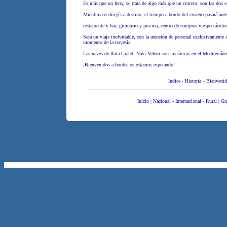
Es más que un ferry, se trata de algo más que un crucero: son las dos 
Mientras os dirigís a destino, el tiempo a bordo del crucero pasará ant
restaurante y bar, gimnasio y piscina, centro de compras y espectáculos
Será un viaje inolvidable, con la atención de personal exclusivamente i
momento de la travesía.
Las naves de flota Grandi Navi Veloci son las únicas en el Mediterráneo
¡Bienvenidos a bordo: os estamos esperando!
Indice
-
Historia
-
Bienvenid
Inicio
|
Nacional
-
Internacional
-
Rural
|
Gu