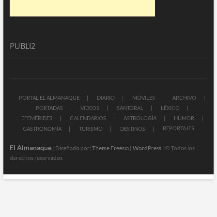
PUBLI2
PORTAL EL ALMANAQUE
DIARIO
MÓVILES
ARCHIVO
PORTADAS
VIDEOS
SANTORAL
LÉXICO
EFEMÉRIDES
CALENDARIOS
ASTROLOGÍA
HUMOR
REPORTAJES
GASTRONOMÍA
TURISMO
DESTINOS
El Almanaque
| Diseñado por:
Theme Freesia
|
WordPress
| © Todos los
derechos reservados