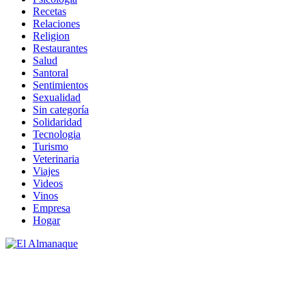
Recetas
Relaciones
Religion
Restaurantes
Salud
Santoral
Sentimientos
Sexualidad
Sin categoría
Solidaridad
Tecnologia
Turismo
Veterinaria
Viajes
Videos
Vinos
Empresa
Hogar
Revista de Cultura y Ocio
El Almanaque