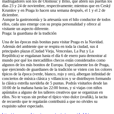
madrugadores son los de Olomouc y Brno, que abren sus puertas los
días 23 y 24 de noviembre, respectivamente; mientras que en Ceský
Krumlov y en Praga lo hacen una semana después, el 1 y el 2 de
diciembre.
Aunque la gastronomía y la artesanía son el hilo conductor de todos
ellos, cada uno emerge con su propia personalidad y ofrece al
visitante un aspecto diferente.
Praga: la guardiana de la tradición
Una de las épocas más bonitas para visitar Praga es la Navidad.
Además del ambiente que se respira en toda la ciudad, sus 4
principales plazas (Ciudad Vieja, Venceslao, La Paz y La
República) se engalanan hasta el día 6 de enero para demostrar al
mundo por qué los mercadilllos checos están considerados como
algunos de los más bonitos de Europa. Especialmente los de Praga,
que ejerciendo de guardianes de la tradición se visten con los colores
típicos de la época (verde, blanco, rojo y oro), albergan infinidad de
conciertos de música clásica y villancicos y se distribuyen formando
la clásica estrella navideña de 5 puntas. Podrás visitarlos desde las
10:00 de la mañana hasta las 22:00 horas, y si viajas con niños
apúntalos a alguno de los talleres creativos que se organizan en
ellos. No te vayas sin probar el típico vino dulce (svařák), la tacita
de recuerdo que te regalarán contribuirá a que no olvides su
exquisito sabor especiado.