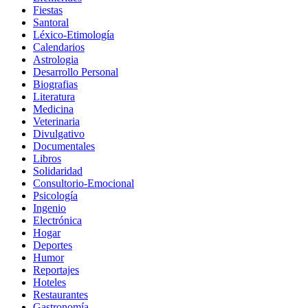
Fiestas
Santoral
Léxico-Etimología
Calendarios
Astrologia
Desarrollo Personal
Biografias
Literatura
Medicina
Veterinaria
Divulgativo
Documentales
Libros
Solidaridad
Consultorio-Emocional
Psicología
Ingenio
Electrónica
Hogar
Deportes
Humor
Reportajes
Hoteles
Restaurantes
Gastronomía