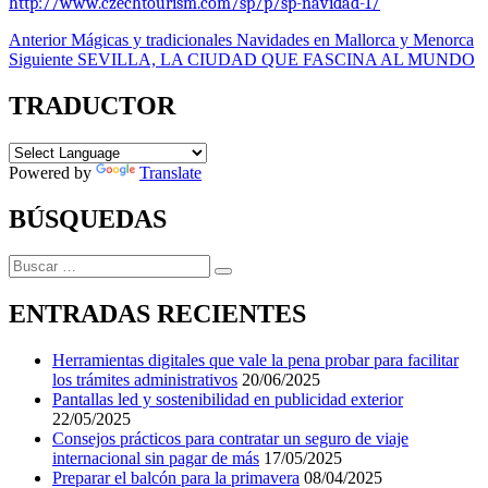
http://www.czechtourism.com/sp/p/sp-navidad-1/
Navegación
Entrada
Anterior
Mágicas y tradicionales Navidades en Mallorca y Menorca
anterior:
Entrada
Siguiente
SEVILLA, LA CIUDAD QUE FASCINA AL MUNDO
de
siguiente:
entradas
TRADUCTOR
Powered by
Translate
BÚSQUEDAS
Buscar
…
ENTRADAS RECIENTES
Herramientas digitales que vale la pena probar para facilitar
los trámites administrativos
20/06/2025
Pantallas led y sostenibilidad en publicidad exterior
22/05/2025
Consejos prácticos para contratar un seguro de viaje
internacional sin pagar de más
17/05/2025
Preparar el balcón para la primavera
08/04/2025