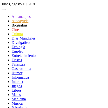
Saltar
lunes, agosto 10, 2026
al
contenido
Almanaques
Autoayuda
Biografias
Cine
Cultura
Dias Mundiales
Divulgativo
Ecología
Empleo
Entretenimiento
Fiestas
Finanzas
Gastronomia
Humor
Informatica
Internet
Juegos
Libros
Mates
Medicina
Musica
Psicología