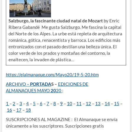
Salzburgo, la fascinante ciudad natal de Mozart
by Enric
Ribera Gabandé Me gusta Salzburgo. Me fascina la capital
del Norte de los Alpes. La urbe está repleta de arquitectura
románica, gótica, renacentista y barroca. Los edificios más
entronizados con el pasado destilan una belleza única. El
color verde de los prados y montañas del contorno, la
enaltecen, la invaden de plástica…
https://elalmanaque.com/Mayo20/19-5-20.htm
ARCHIVO
–
PORTADA
S –
EDICIONES DE
ALMANAQUES
MAYO
20
20
:
1
–
2
–
3
–
4
–
5
–
6
–
7
–
8
–
9
–
10
–
11
–
12
–
13
–
14
–
15
–
16
–
17
–
18
SUSCRIPCIONES AL MAGAZINE : El Almanaque se envía
únicamente a los suscriptores. Suscripciones gratis