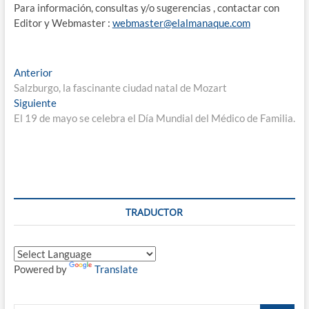
Para información, consultas y/o sugerencias , contactar con
Editor y Webmaster :
webmaster
@elalmanaque.com
Navegación
Entrada
Anterior
anterior:
Salzburgo, la fascinante ciudad natal de Mozart
de
Entrada
Siguiente
entradas
siguiente:
El 19 de mayo se celebra el Día Mundial del Médico de Familia.
TRADUCTOR
Powered by
Translate