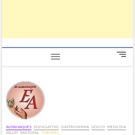
B
o
t
ó
n
d
e
m
e
n
ú
ALMANAQUES
DIVULGATIVO
GASTRONOMIA
LEXICO
MEDICINA
SALUD
SANTORAL
TURISMO