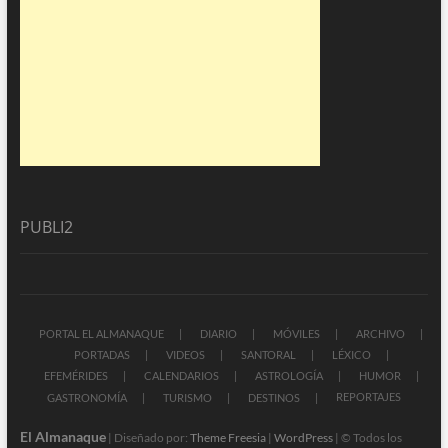
PUBLI2
PORTAL EL ALMANAQUE
DIARIO
MÓVILES
ARCHIVO
PORTADAS
VIDEOS
SANTORAL
LÉXICO
EFEMÉRIDES
CALENDARIOS
ASTROLOGÍA
HUMOR
REPORTAJES
GASTRONOMÍA
TURISMO
DESTINOS
El Almanaque
| Diseñado por:
Theme Freesia
|
WordPress
| © Todos los