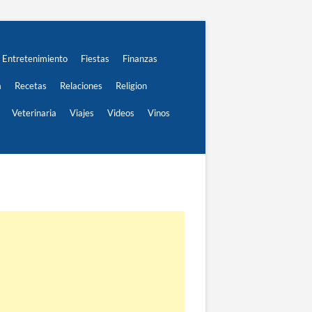
Entretenimiento
Fiestas
Finanzas
a
Recetas
Relaciones
Religion
Veterinaria
Viajes
Videos
Vinos