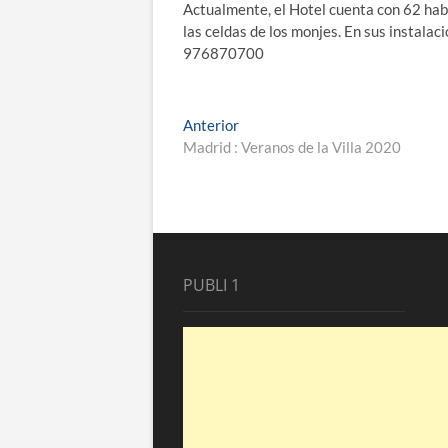
Actualmente, el Hotel cuenta con 62 hab
las celdas de los monjes. En sus instalac
976870700
Navegación
Entrada
Anterior
anterior:
Madrid : Veranos de la Villa 2020
de
entradas
PUBLI 1