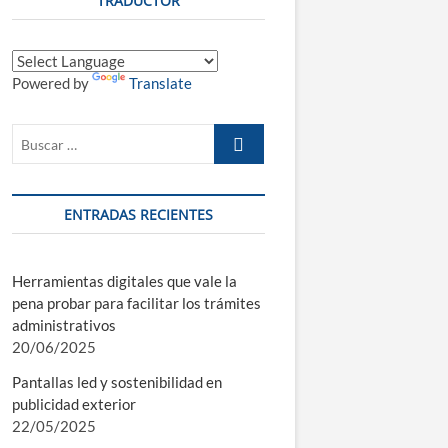
TRADUCTOR
n
d
e
m
Powered by
Translate
e
n
ú
Buscar
…
ENTRADAS RECIENTES
Herramientas digitales que vale la
pena probar para facilitar los trámites
administrativos
20/06/2025
Pantallas led y sostenibilidad en
publicidad exterior
22/05/2025