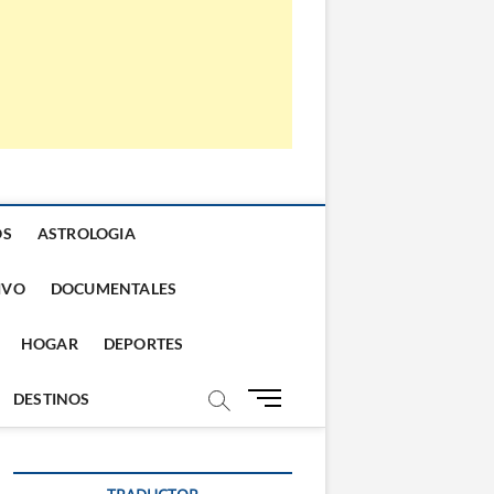
OS
ASTROLOGIA
IVO
DOCUMENTALES
HOGAR
DEPORTES
B
DESTINOS
o
t
ó