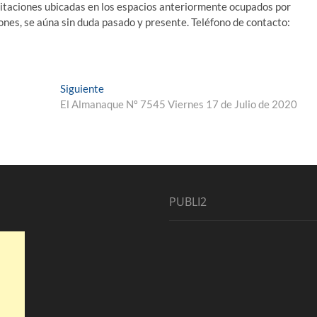
itaciones ubicadas en los espacios anteriormente ocupados por
iones, se aúna sin duda pasado y presente. Teléfono de contacto:
Entrada
Siguiente
siguiente:
El Almanaque Nº 7545 Viernes 17 de Julio de 2020
PUBLI2