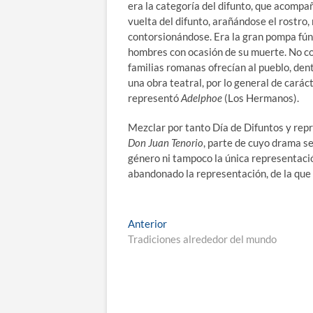
era la categoría del difunto, que acompa
vuelta del difunto, arañándose el rostro
contorsionándose. Era la gran pompa fún
hombres con ocasión de su muerte. No co
familias romanas ofrecían al pueblo, dent
una obra teatral, por lo general de carác
representó
Adelphoe
(Los Hermanos).
Mezclar por tanto Día de Difuntos y repr
Don Juan Tenorio
, parte de cuyo drama se
género ni tampoco la única representació
abandonado la representación, de la que
Navegación
Entrada
Anterior
anterior:
Tradiciones alrededor del mundo
de
entradas