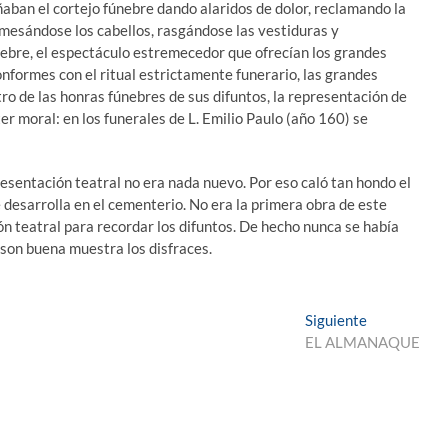
ñaban el cortejo fúnebre dando alaridos de dolor, reclamando la
, mesándose los cabellos, rasgándose las vestiduras y
ebre, el espectáculo estremecedor que ofrecían los grandes
nformes con el ritual estrictamente funerario, las grandes
ro de las honras fúnebres de sus difuntos, la representación de
ter moral: en los funerales de L. Emilio Paulo (año 160) se
esentación teatral no era nada nuevo. Por eso caló tan hondo el
 desarrolla en el cementerio. No era la primera obra de este
n teatral para recordar los difuntos. De hecho nunca se había
 son buena muestra los disfraces.
Entrada
Siguiente
siguiente:
EL ALMANAQUE