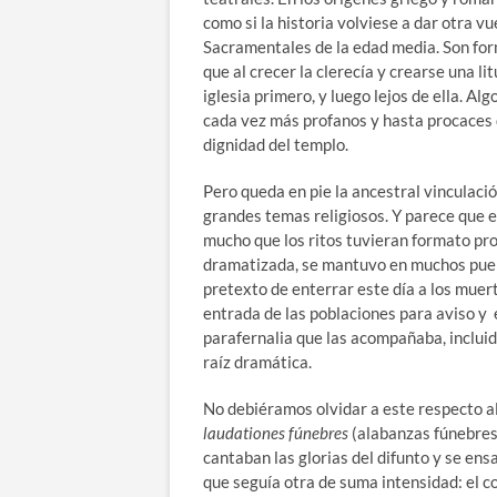
como si la historia volviese a dar otra 
Sacramentales de la edad media. Son form
que al crecer la clerecía y crearse una li
iglesia primero, y luego lejos de ella. A
cada vez más profanos y hasta procaces q
dignidad del templo.
Pero queda en pie la ancestral vinculac
grandes temas religiosos. Y parece que en
mucho que los ritos tuvieran formato pr
dramatizada, se mantuvo en muchos pueblo
pretexto de enterrar este día a los muert
entrada de las poblaciones para aviso y 
parafernalia que las acompañaba, incluid
raíz dramática.
No debiéramos olvidar a este respecto a
laudationes fúnebres
(alabanzas fúnebres)
cantaban las glorias del difunto y se ens
que seguía otra de suma intensidad: el 