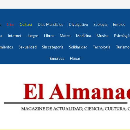
s
Cine
Cultura
Dias Mundiales
Divulgativo
Ecología
Empleo
ca
Internet
Juegos
Libros
Mates
Medicina
Musica
Psicologí
imientos
Sexualidad
Sin categoría
Solidaridad
Tecnologia
Turismo
Empresa
Hogar