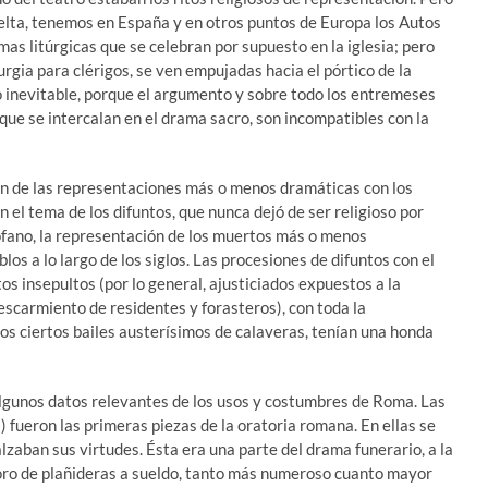
vuelta, tenemos en España y en otros puntos de Europa los Autos
as litúrgicas que se celebran por supuesto en la iglesia; pero
turgia para clérigos, se ven empujadas hacia el pórtico de la
lgo inevitable, porque el argumento y sobre todo los entremeses
ue se intercalan en el drama sacro, son incompatibles con la
ión de las representaciones más o menos dramáticas con los
 el tema de los difuntos, que nunca dejó de ser religioso por
ofano, la representación de los muertos más o menos
s a lo largo de los siglos. Las procesiones de difuntos con el
os insepultos (por lo general, ajusticiados expuestos a la
escarmiento de residentes y forasteros), con toda la
os ciertos bailes austerísimos de calaveras, tenían una honda
lgunos datos relevantes de los usos y costumbres de Roma. Las
 fueron las primeras piezas de la oratoria romana. En ellas se
alzaban sus virtudes. Ésta era una parte del drama funerario, a la
coro de plañideras a sueldo, tanto más numeroso cuanto mayor