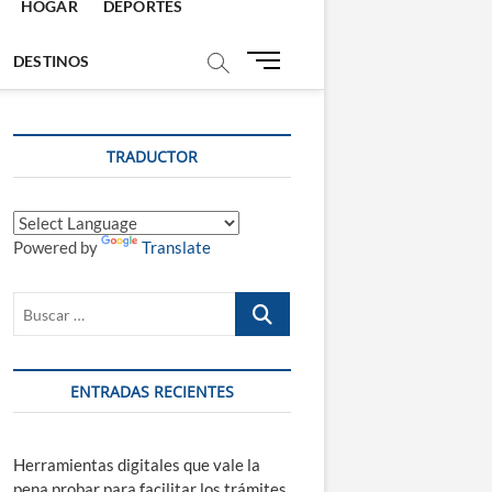
HOGAR
DEPORTES
B
DESTINOS
o
t
ó
TRADUCTOR
n
d
e
m
Powered by
Translate
e
n
ú
Buscar
…
ENTRADAS RECIENTES
Herramientas digitales que vale la
pena probar para facilitar los trámites