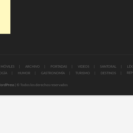
MÓVILES
ARCHIVO
PORTADAS
VIDEOS
SANTORAL
LÉX
REP
OGÍA
HUMOR
GASTRONOMÍA
TURISMO
DESTINOS
ordPress
| © Todos los derechos reservados