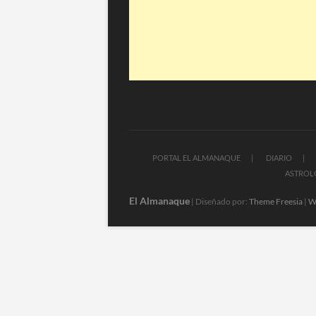
PORTAL EL ALMANAQUE
DIARIO
ASTROL
El Almanaque
| Diseñado por:
Theme Freesia
|
W