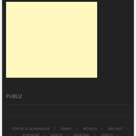
PUBLI2
PORTAL EL ALMANAQUE
DIARIO
MÓVILES
ARCHIVO
PORTADAS
VIDEOS
SANTORAL
LÉXICO