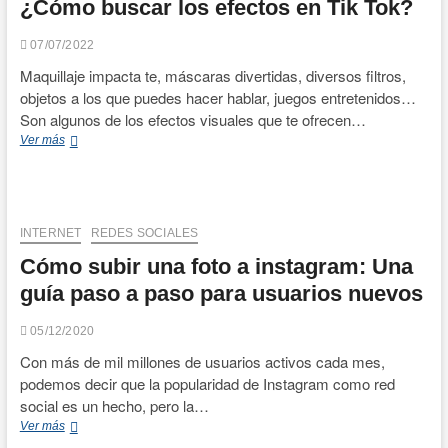
¿Cómo buscar los efectos en Tik Tok?
mejores
arreglos
están
07/07/2022
aquí
Maquillaje impacta te, máscaras divertidas, diversos filtros,
objetos a los que puedes hacer hablar, juegos entretenidos…
Son algunos de los efectos visuales que te ofrecen…
¿Cómo
Ver más
buscar
los
efectos
en
Tik
INTERNET
REDES SOCIALES
Tok?
Cómo subir una foto a instagram: Una
guía paso a paso para usuarios nuevos
05/12/2020
Con más de mil millones de usuarios activos cada mes,
podemos decir que la popularidad de Instagram como red
social es un hecho, pero la…
Cómo
Ver más
subir