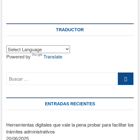
una
foto
a
instagram:
Una
TRADUCTOR
guía
paso
a
paso
para
Powered by
Translate
usuarios
nuevos
Buscar
…
ENTRADAS RECIENTES
Herramientas digitales que vale la pena probar para facilitar los
trámites administrativos
20/06/2025