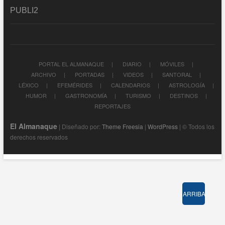
PUBLI2
PORTAL EL ALMANAQUE
DIARIO
MÓVILES
ARCHIVO
PORTADAS
VIDEOS
SANTORAL
LÉXICO
EFEMÉRIDES
CALENDARIOS
ASTROLOGÍA
HUMOR
GASTRONOMÍA
TURISMO
DESTINOS
REPORTAJES
El Almanaque
| Diseñado por:
Theme Freesia
|
WordPress
| © Todos los
derechos reservados
ARRIBA