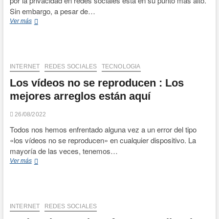
por la privacidad en redes sociales está en su punto más alto.
Sin embargo, a pesar de…
El
Ver más
declive
de
la
privacidad
en
INTERNET
REDES SOCIALES
TECNOLOGIA
redes
Los vídeos no se reproducen : Los
sociales:
¿Realmente
mejores arreglos están aquí
nos
importa?
26/08/2022
Todos nos hemos enfrentado alguna vez a un error del tipo
«los vídeos no se reproducen» en cualquier dispositivo. La
mayoría de las veces, tenemos…
Los
Ver más
vídeos
no
se
reproducen
:
INTERNET
REDES SOCIALES
Los