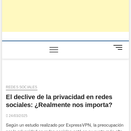
B
o
t
ó
n
d
e
REDES SOCIALES
m
El declive de la privacidad en redes
e
sociales: ¿Realmente nos importa?
n
ú
24/03/2025
Según un estudio realizado por ExpressVPN, la preocupación