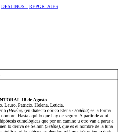
DESTINOS
–
REPORTAJES
L
ANTORAL
18
de Agosto
o, Lauro, Patricio, Helena, Leticia.
enh
(Heléne)
(en dialecto dórico Elena
/ Heléna
) es la forma
e nombre. Hasta aquí lo que hay de seguro. A partir de aquí
hipótesis etimológicas que por un camino u otro van a parar a
uien lo deriva de Selhnh (
Seléne)
, que es el nombre de la luna
s
significa brillo, chispa, esplendor, relámpago); quien lo deriva