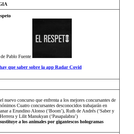
GIA
speto
 de Pablo Fuente
 hay que saber sobre la app Radar Covid
 el nuevo concurso que enfrenta a los mejores concursantes de
nónimos Cuatro concursantes desconocidos trabajarán en
ganar a Erundino Alonso (‘Boom’), Ruth de Andrés (‘Saber y
Herrera y Lilit Manukyan (‘Pasapalabra’)
 sustituye a los animales por gigantescos hologramas