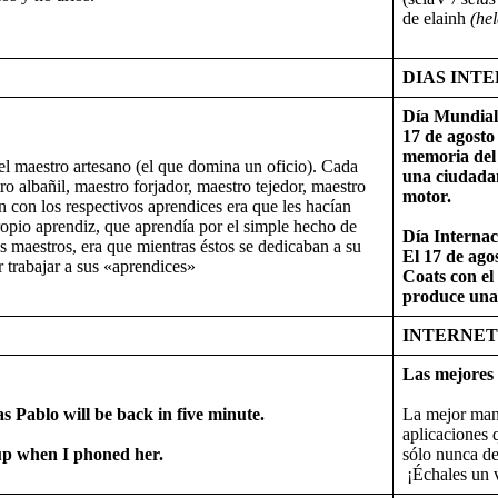
de elainh
(hel
DIAS INT
Día Mundial 
17 de agosto
memoria del 
 el maestro artesano (el que domina un oficio). Cada
una ciudadan
ro albañil, maestro forjador, maestro tejedor, maestro
motor.
n con los respectivos aprendices era que les hacían
propio aprendiz, que aprendía por el simple hecho de
Día Internac
ás maestros, era que mientras éstos se dedicaban a su
El 17 de ago
r trabajar a sus «aprendices»
Coats con el
produce una 
INTERNET 
Las mejores 
ablo will be back in five minute.
La mejor mane
aplicaciones q
up when I phoned her.
sólo nunca de
¡Échales un 