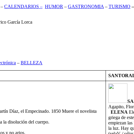
–
CALENDARIOS –
HUMOR
–
GASTRONOMIA
–
TURISMO
–
rico García Lorca
ectrónica
–
BELLEZA
SANTORA
S
Agapito, Flor
Martín Díaz, el Empecinado. 1850 Muere el novelista
ELENA
El
griega de est
a la disolución del cuerpo.
empiezan las 
la luz. Hay q
os y no arios.
(selaV
/ séla