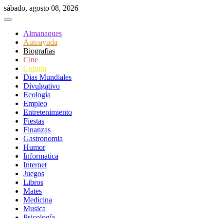
Saltar
sábado, agosto 08, 2026
al
contenido
Almanaques
Autoayuda
Biografias
Cine
Cultura
Dias Mundiales
Divulgativo
Ecología
Empleo
Entretenimiento
Fiestas
Finanzas
Gastronomia
Humor
Informatica
Internet
Juegos
Libros
Mates
Medicina
Musica
Psicología