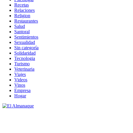
Recetas
Relaciones
Religion
Restaurantes
Salud
Santoral
Sentimientos
Sexualidad
Sin categoría
Solidaridad
Tecnologia
Turismo
Veterinaria
Viajes
Videos
Vinos
Empresa
Hogar
Revista de Cultura y Ocio
El Almanaque