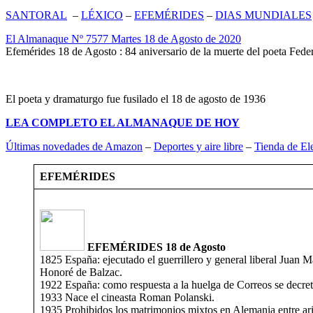
SANTORAL
–
LÉXICO
–
EFEMÉRIDES
–
DIAS MUNDIALES
El Almanaque Nº 7577 Martes 18 de Agosto de 2020
Efemérides 18 de Agosto : 84 aniversario de la muerte del poeta Fede
El poeta y dramaturgo fue fusilado el 18 de agosto de 1936
LEA COMPLETO EL ALMANAQUE DE HOY
Últimas novedades de Amazon
–
Deportes y aire libre
–
Tienda de El
EFEMÉRIDES
EFEMÉRIDES 18 de Agosto
1825 España: ejecutado el guerrillero y general liberal Juan 
Honoré de Balzac.
1922 España: como respuesta a la huelga de Correos se decret
1933 Nace el cineasta Roman Polanski.
1935 Prohibidos los matrimonios mixtos en Alemania entre ari