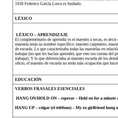
1936 Federico García Lorca es fusilado.
LÉXICO
LÉXICO –
APRENDIZAJE
El complementario de aprendiz es el maestro a secas, es decir
maestría tenía su nombre específico: maestro carpintero, maest
de escuela. Lo que caracterizaba todas las maestrías en relació
trabajar (no que les hacían aprender, que esto era cuenta del 
trabajar). Y lo que diferenciaba al maestro escuela de los dem
oficio, el maestro de escuela no tenía más ocupación que hace
EDUCACIÓN
VERBOS FRASALES ESENCIALES
HANG ON/HOLD ON – esperar – Hold on for a minute as P
HANG UP – colgar (el teléfono) – My ex-girlfriend hung 