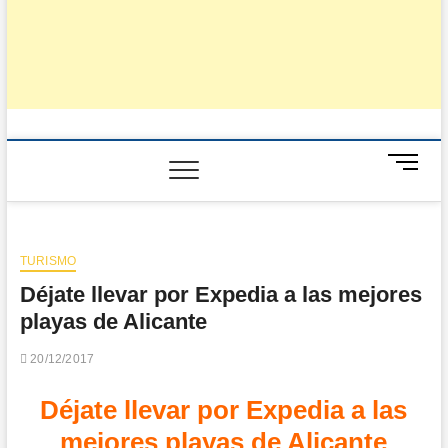
B
o
t
ó
n
TURISMO
d
Déjate llevar por Expedia a las mejores
e
m
playas de Alicante
e
n
20/12/2017
ú
Déjate llevar por Expedia a las
mejores playas de Alicante