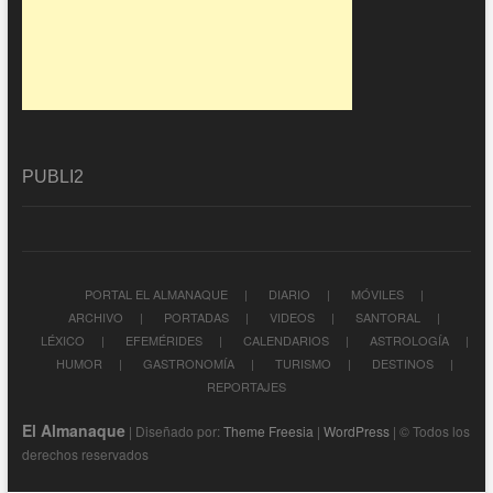
PUBLI2
PORTAL EL ALMANAQUE
DIARIO
MÓVILES
ARCHIVO
PORTADAS
VIDEOS
SANTORAL
LÉXICO
EFEMÉRIDES
CALENDARIOS
ASTROLOGÍA
HUMOR
GASTRONOMÍA
TURISMO
DESTINOS
REPORTAJES
El Almanaque
| Diseñado por:
Theme Freesia
|
WordPress
| © Todos los
derechos reservados