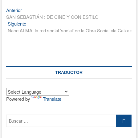
Entrada
Navegación
Anterior
anterior:
SAN SEBASTIÁN : DE CINE Y CON ESTILO
de
Entrada
Siguiente
entradas
siguiente:
Nace ALMA, la red social ‘social’ de la Obra Social «la Caixa»
TRADUCTOR
Powered by
Translate
Buscar
…