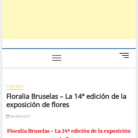
B
o
t
ó
n
TURISMO
d
Floralia Bruselas – La 14ª edición de la
e
exposición de flores
m
e
n
06/04/2017
ú
Floralia Bruselas – La 14ª edición de la exposición