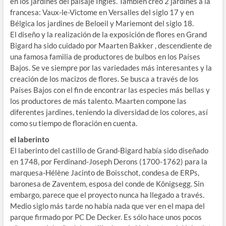
en los jardines del paisaje Inglés. También creó 2 jardines a la
francesa: Vaux-le-Victome en Versalles del siglo 17 y en
Bélgica los jardines de Beloeil y Mariemont del siglo 18.
El diseño y la realización de la exposición de flores en Grand
Bigard ha sido cuidado por Maarten Bakker , descendiente de
una famosa familia de productores de bulbos en los Países
Bajos. Se ve siempre por las variedades más interesantes y la
creación de los macizos de flores. Se busca a través de los
Países Bajos con el fin de encontrar las especies más bellas y
los productores de más talento. Maarten compone las
diferentes jardines, teniendo la diversidad de los colores, así
como su tiempo de floración en cuenta.
el laberinto
El laberinto del castillo de Grand-Bigard había sido diseñado
en 1748, por Ferdinand-Joseph Derons (1700-1762) para la
marquesa-Hélène Jacinto de Boisschot, condesa de ERPs,
baronesa de Zaventem, esposa del conde de Königsegg. Sin
embargo, parece que el proyecto nunca ha llegado a través.
Medio siglo más tarde no había nada que ver en el mapa del
parque firmado por PC De Decker. Es sólo hace unos pocos