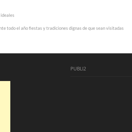
 ideales
nte todo el año fiestas y tradiciones dignas de que sean visitadas
PUBLI2