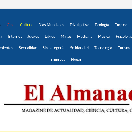
s
Cine
Cultura
Dias Mundiales
Divulgativo
Ecología
Empleo
ca
Internet
Juegos
Libros
Mates
Medicina
Musica
Psicologí
imientos
Sexualidad
Sin categoría
Solidaridad
Tecnologia
Turismo
Empresa
Hogar