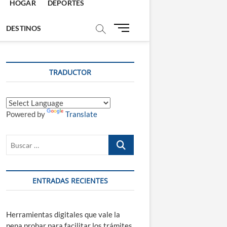
HOGAR
DEPORTES
B
DESTINOS
o
t
ó
TRADUCTOR
n
d
e
m
Powered by
Translate
e
n
ú
Buscar
…
ENTRADAS RECIENTES
Herramientas digitales que vale la
pena probar para facilitar los trámites