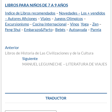
LIBROS PARA NIÑOS DE 7 A 9 AÑOS
Indice de Libros recomendados
–
Novedades –
Los + vendidos
–
Autores
Aficiones
–
Viajes
–
Juegos Olimpicos
–
Excursionismo
–
Cocina Internacional
–
Vinos
Yoga
–
Zen
–
Feng Shui
–
Embarazo&Parto
–
Bebés
–
Autoayuda
–
Pareja
Navegación
Entrada
Anterior
anterior:
Libros de Historia de Las Civilizaciones y de la Cultura
de
Entrada
Siguiente
entradas
siguiente:
MANUEL LEGUINECHE – LITERATURA DE VIAJES
TRADUCTOR