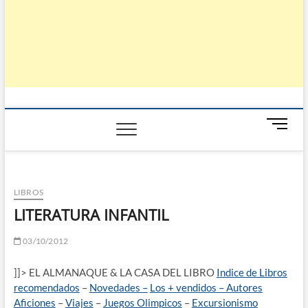
B
o
t
ó
n
LIBROS
d
LITERATURA INFANTIL
e
m
03/10/2012
e
n
]]> EL ALMANAQUE & LA CASA DEL LIBRO
Indice de Libros
ú
recomendados
–
Novedades –
Los + vendidos –
Autores
Aficiones
–
Viajes
–
Juegos Olimpicos
–
Excursionismo