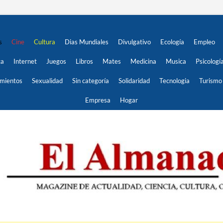
s
Cine
Cultura
Dias Mundiales
Divulgativo
Ecología
Empleo
ca
Internet
Juegos
Libros
Mates
Medicina
Musica
Psicologí
imientos
Sexualidad
Sin categoría
Solidaridad
Tecnologia
Turismo
Empresa
Hogar