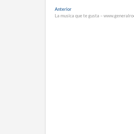
Navegación
Entrada
Anterior
anterior:
La musica que te gusta – www.generalr
de
entradas