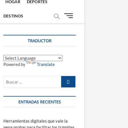
HOGAR
DEPORTES
B
DESTINOS
o
t
ó
TRADUCTOR
n
d
e
m
Powered by
Translate
e
n
ú
Buscar
…
ENTRADAS RECIENTES
Herramientas digitales que vale la
pena probar para facilitar los trámites