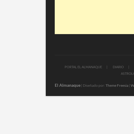
PORTAL EL ALMANAQUE
DIARIO
ASTROL
El Almanaque
| Diseñado por:
Theme Freesia
|
W