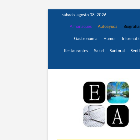
Saltar
sábado, agosto 08, 2026
al
contenido
Almanaques
Autoayuda
Biografia
Gastronomia
Humor
Informati
Restaurantes
Salud
Santoral
Sent
REVISTA DE CULTURA Y OCIO