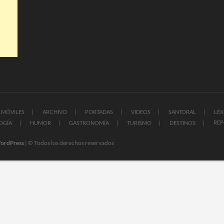
MÓVILES
ARCHIVO
PORTADAS
VIDEOS
SANTORAL
LÉX
REP
OGÍA
HUMOR
GASTRONOMÍA
TURISMO
DESTINOS
ordPress
| © Todos los derechos reservados