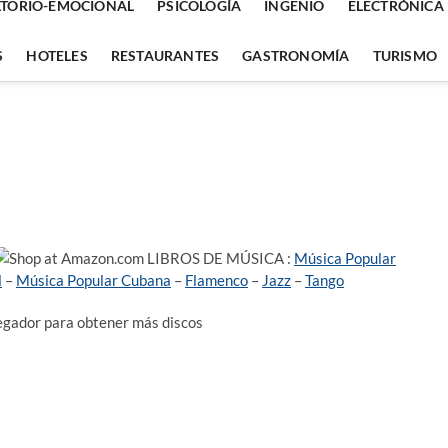
TORIO-EMOCIONAL
PSICOLOGÍA
INGENIO
ELECTRÓNICA
S
HOTELES
RESTAURANTES
GASTRONOMÍA
TURISMO
LIBROS DE MÚSICA :
Música Popular
l
–
Música Popular Cubana
–
Flamenco
–
Jazz
–
Tango
vegador para obtener más discos