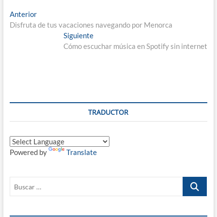
Navegación
Entrada
Anterior
anterior:
Disfruta de tus vacaciones navegando por Menorca
de
Entrada
Siguiente
entradas
siguiente:
Cómo escuchar música en Spotify sin internet
TRADUCTOR
Powered by
Translate
Buscar
…