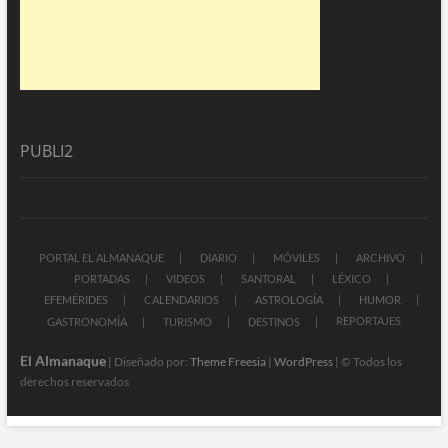
PUBLI2
PORTAL EL ALMANAQUE
DIARIO
MÓVILES
ARCHIVO
PORTADAS
VIDEOS
SANTORAL
LÉXICO
EFEMÉRIDES
CALENDARIOS
ASTROLOGÍA
HUMOR
REPORTAJES
GASTRONOMÍA
TURISMO
DESTINOS
El Almanaque
| Diseñado por:
Theme Freesia
|
WordPress
| © Todos los
derechos reservados