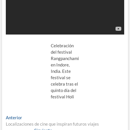
Celebración
del festival
Rangpanchami
en Indore,
India. Este
festival se
celebra tras el
quinto día del
festival Holi
Navegación
Entrada
Anterior
anterior:
Localizaciones de cine que inspiran futuros viajes
de
Entrada