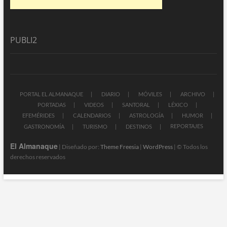
PUBLI2
PORTAL EL ALMANAQUE
DIARIO
MÓVILES
ARCHIVO
PORTADAS
VIDEOS
SANTORAL
LÉXICO
EFEMÉRIDES
CALENDARIOS
ASTROLOGÍA
HUMOR
REPORTAJES
GASTRONOMÍA
TURISMO
DESTINOS
El Almanaque
| Diseñado por:
Theme Freesia
|
WordPress
| © Todos los
derechos reservados