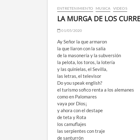
ENTRETENIMIENTO
MUSICA
VIDEOS
LA MURGA DE LOS CURREL
01/05/2020
Ay Señor la que armaron
la que liaron con la salía
de la masonería y la subversión
la pelota, los toros, la lotería
y las quinielas, el Sevilla,
las letras, el televisor
Do you speak english?
el turismo sofico renta a los alemanes
como en Palomares
vaya por Dios¡
y ahora con el destape
de teta y Rota
los camuflajes
las serpientes con traje
de santurrón