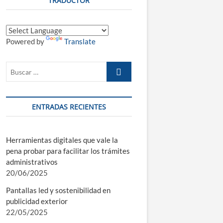
TRADUCTOR
n
d
e
m
Powered by
Translate
e
n
ú
Buscar
…
ENTRADAS RECIENTES
Herramientas digitales que vale la
pena probar para facilitar los trámites
administrativos
20/06/2025
Pantallas led y sostenibilidad en
publicidad exterior
22/05/2025