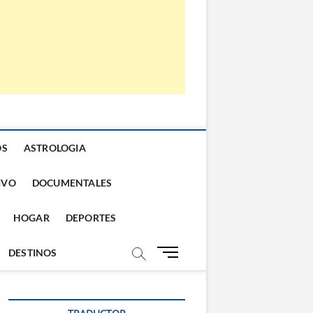
OS
ASTROLOGIA
IVO
DOCUMENTALES
HOGAR
DEPORTES
B
DESTINOS
o
t
ó