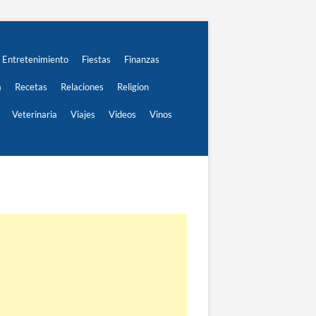
Entretenimiento
Fiestas
Finanzas
a
Recetas
Relaciones
Religion
Veterinaria
Viajes
Videos
Vinos