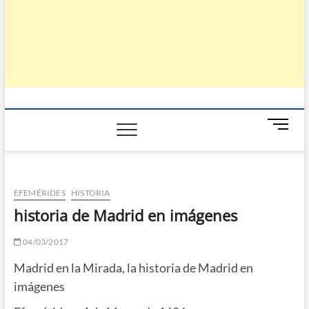
B
o
t
ó
n
EFEMÉRIDES
HISTORIA
d
historia de Madrid en imágenes
e
m
04/03/2017
e
n
Madrid en la Mirada, la historia de Madrid en
ú
imágenes