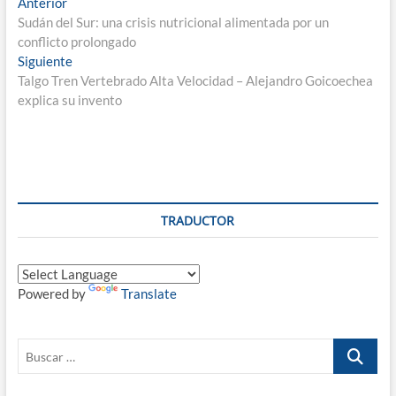
Navegación
Entrada
Anterior
anterior:
Sudán del Sur: una crisis nutricional alimentada por un
de
conflicto prolongado
entradas
Entrada
Siguiente
siguiente:
Talgo Tren Vertebrado Alta Velocidad – Alejandro Goicoechea
explica su invento
TRADUCTOR
Powered by
Translate
Buscar
…