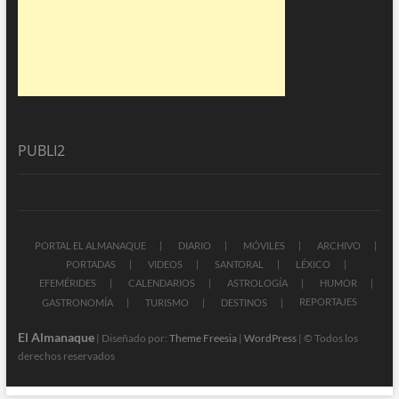
PUBLI2
PORTAL EL ALMANAQUE
DIARIO
MÓVILES
ARCHIVO
PORTADAS
VIDEOS
SANTORAL
LÉXICO
EFEMÉRIDES
CALENDARIOS
ASTROLOGÍA
HUMOR
REPORTAJES
GASTRONOMÍA
TURISMO
DESTINOS
El Almanaque
| Diseñado por:
Theme Freesia
|
WordPress
| © Todos los
derechos reservados