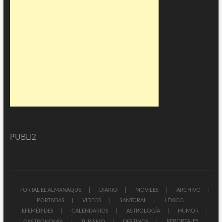
PUBLI2
PORTAL EL ALMANAQUE
DIARIO
MÓVILES
ARCHIVO
PORTADAS
VIDEOS
SANTORAL
LÉXICO
EFEMÉRIDES
CALENDARIOS
ASTROLOGÍA
HUMOR
REPORTAJES
GASTRONOMÍA
TURISMO
DESTINOS