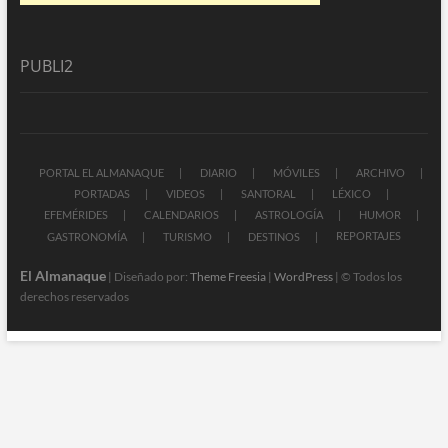
PUBLI2
PORTAL EL ALMANAQUE
DIARIO
MÓVILES
ARCHIVO
PORTADAS
VIDEOS
SANTORAL
LÉXICO
EFEMÉRIDES
CALENDARIOS
ASTROLOGÍA
HUMOR
REPORTAJES
GASTRONOMÍA
TURISMO
DESTINOS
El Almanaque
| Diseñado por:
Theme Freesia
|
WordPress
| © Todos los
derechos reservados