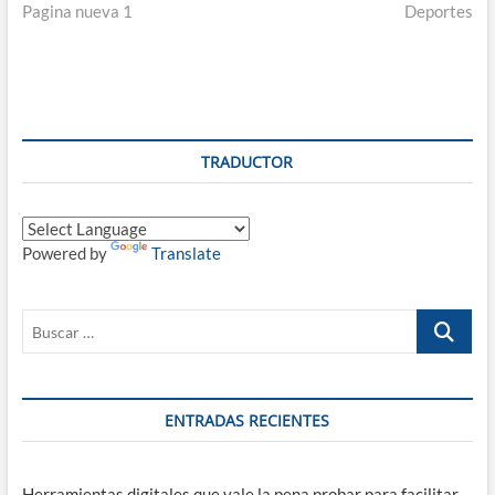
anterior:
sig
Pagina nueva 1
Deportes
de
entradas
TRADUCTOR
Powered by
Translate
Buscar
…
ENTRADAS RECIENTES
Herramientas digitales que vale la pena probar para facilitar