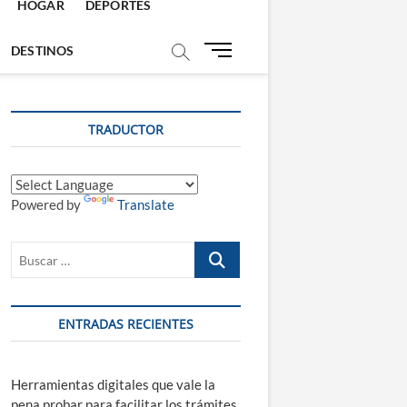
HOGAR
DEPORTES
B
DESTINOS
o
t
ó
TRADUCTOR
n
d
e
m
Powered by
Translate
e
n
ú
Buscar
…
ENTRADAS RECIENTES
Herramientas digitales que vale la
pena probar para facilitar los trámites