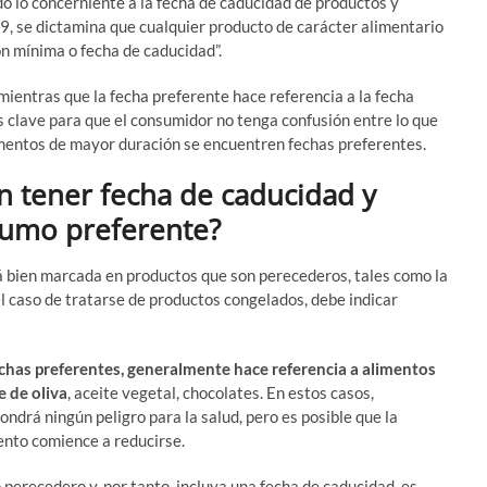
todo lo concerniente a la fecha de caducidad de productos y
, se dictamina que cualquier producto de carácter alimentario
ión mínima o fecha de caducidad”.
 mientras que la fecha preferente hace referencia a la fecha
 clave para que el consumidor no tenga confusión entre lo que
alimentos de mayor duración se encuentren fechas preferentes.
n tener fecha de caducidad y
sumo preferente?
tá bien marcada en productos que son perecederos, tales como la
el caso de tratarse de productos congelados, debe indicar
fechas preferentes, generalmente hace referencia a alimentos
e de oliva
, aceite vegetal, chocolates. En estos casos,
ndrá ningún peligro para la salud, pero es posible que la
mento comience a reducirse.
 perecedero y, por tanto, incluya una fecha de caducidad, es