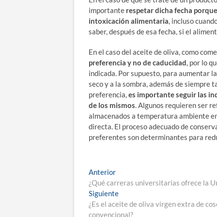
importante
respetar dicha fecha porque
intoxicación alimentaria
, incluso cuand
saber, después de esa fecha, si el alimen
En el caso del aceite de oliva, como co
preferencia y no de caducidad
, por lo 
indicada. Por supuesto, para aumentar la
seco y a la sombra, además de siempre t
preferencia,
es importante seguir las i
de los mismos
. Algunos requieren ser re
almacenados a temperatura ambiente en e
directa. El proceso adecuado de conserva
preferentes son determinantes para reduc
Navegación
Entrada
Anterior
anterior:
¿Qué carreras universitarias ofrece la 
de
Entrada
Siguiente
entradas
siguiente:
¿Es el aceite de oliva virgen extra de c
convencional?