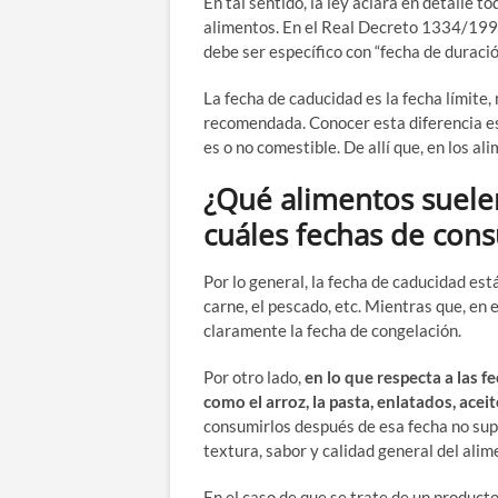
En tal sentido, la ley aclara en detalle 
alimentos. En el Real Decreto 1334/1999
debe ser específico con “fecha de durac
La fecha de caducidad es la fecha límite,
recomendada. Conocer esta diferencia es
es o no comestible. De allí que, en los 
¿Qué alimentos suele
cuáles fechas de con
Por lo general, la fecha de caducidad es
carne, el pescado, etc. Mientras que, en 
claramente la fecha de congelación.
Por otro lado,
en lo que respecta a las 
como el arroz, la pasta, enlatados, aceit
consumirlos después de esa fecha no supo
textura, sabor y calidad general del ali
En el caso de que se trate de un producto