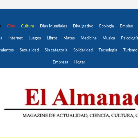
s
Cine
Cultura
Dias Mundiales
Divulgativo
Ecología
Empleo
ca
Internet
Juegos
Libros
Mates
Medicina
Musica
Psicologí
imientos
Sexualidad
Sin categoría
Solidaridad
Tecnologia
Turismo
Empresa
Hogar