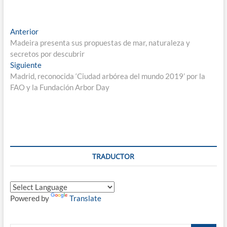
Navegación
Entrada
Anterior
anterior:
Madeira presenta sus propuestas de mar, naturaleza y
de
secretos por descubrir
entradas
Entrada
Siguiente
siguiente:
Madrid, reconocida ‘Ciudad arbórea del mundo 2019’ por la
FAO y la Fundación Arbor Day
TRADUCTOR
Powered by
Translate