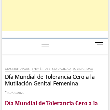
B
o
t
ó
n
DIAS MUNDIALES
EFEMÉRIDES
SEXUALIDAD
SOLIDARIDAD
d
Día Mundial de Tolerancia Cero a la
e
Mutilación Genital Femenina
m
e
n
10/02/2020
ú
Día Mundial de Tolerancia Cero a la