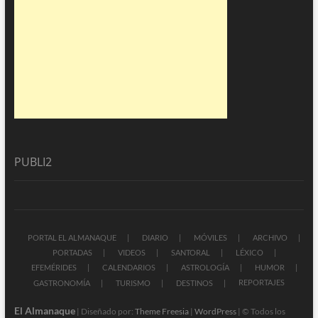
PUBLI2
PORTAL EL ALMANAQUE
DIARIO
MÓVILES
ARCHIVO
PORTADAS
VIDEOS
SANTORAL
LÉXICO
EFEMÉRIDES
CALENDARIOS
ASTROLOGÍA
HUMOR
REPORTAJES
GASTRONOMÍA
TURISMO
DESTINOS
El Almanaque
| Diseñado por:
Theme Freesia
|
WordPress
| © Todos los