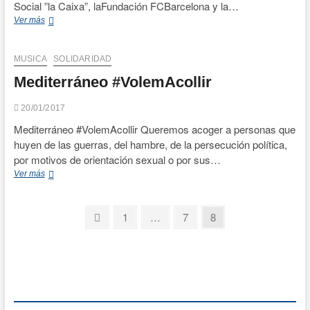
Social ”la Caixa”, laFundación FCBarcelona y la…
LEO
Ver más
MESSI,
con
#INVULNERABLES
MUSICA
SOLIDARIDAD
Mediterráneo #VolemAcollir
20/01/2017
Mediterráneo #VolemAcollir Queremos acoger a personas que
huyen de las guerras, del hambre, de la persecución política,
por motivos de orientación sexual o por sus…
Mediterráneo
Ver más
#VolemAcollir
Paginación
Página
Página
Página
Página
1
…
7
8
anterior
de
entradas