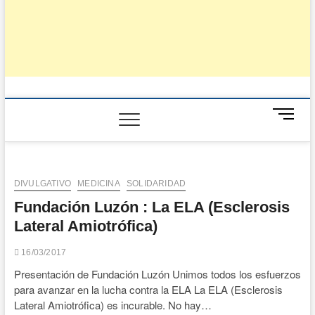
B
o
t
ó
n
DIVULGATIVO
MEDICINA
SOLIDARIDAD
d
Fundación Luzón : La ELA (Esclerosis
e
m
Lateral Amiotrófica)
e
n
16/03/2017
ú
Presentación de Fundación Luzón Unimos todos los esfuerzos
para avanzar en la lucha contra la ELA La ELA (Esclerosis
Lateral Amiotrófica) es incurable. No hay…