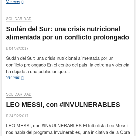
Fundación
Ver más
Luzón
:
La
SOLIDARIDAD
ELA
Sudán del Sur: una crisis nutricional
(Esclerosis
Lateral
alimentada por un conflicto prolongado
Amiotrófica)
04/03/2017
Sudán del Sur: una crisis nutricional alimentada por un
conflicto prolongado En el centro del país, la extrema violencia
ha dejado a una población que…
Sudán
Ver más
del
Sur:
una
SOLIDARIDAD
crisis
LEO MESSI, con #INVULNERABLES
nutricional
alimentada
por
24/02/2017
un
LEO MESSI, con #INVULNERABLES El futbolista Leo Messi
conflicto
nos habla del programa Invulnerables, una iniciativa de la Obra
prolongado