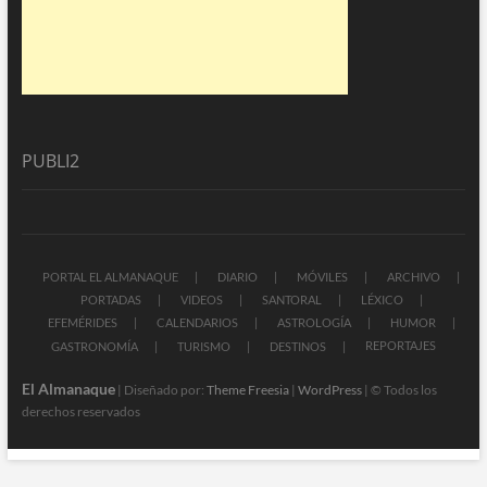
PUBLI2
PORTAL EL ALMANAQUE
DIARIO
MÓVILES
ARCHIVO
PORTADAS
VIDEOS
SANTORAL
LÉXICO
EFEMÉRIDES
CALENDARIOS
ASTROLOGÍA
HUMOR
REPORTAJES
GASTRONOMÍA
TURISMO
DESTINOS
El Almanaque
| Diseñado por:
Theme Freesia
|
WordPress
| © Todos los
derechos reservados