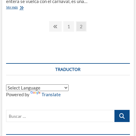
entera se vuelca con el carnaval, es una…
CARNAVAL
Ver más
DE
CÁDIZ
Paginación
2019
Página
Página
Página
1
2
Del
anterior
de
28
de
entradas
febrero
al
10
de
marzo.
TRADUCTOR
Powered by
Translate
Buscar
…