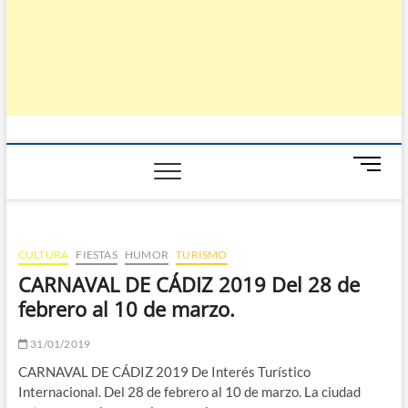
B
o
t
ó
n
CULTURA
FIESTAS
HUMOR
TURISMO
d
CARNAVAL DE CÁDIZ 2019 Del 28 de
e
febrero al 10 de marzo.
m
e
n
31/01/2019
ú
CARNAVAL DE CÁDIZ 2019 De Interés Turístico
Internacional. Del 28 de febrero al 10 de marzo. La ciudad