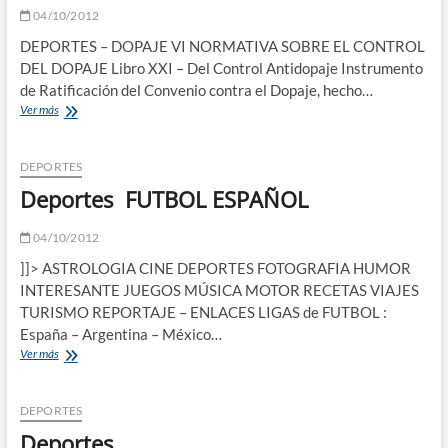
04/10/2012
DEPORTES – DOPAJE VI NORMATIVA SOBRE EL CONTROL
DEL DOPAJE Libro XXI – Del Control Antidopaje Instrumento
de Ratificación del Convenio contra el Dopaje, hecho…
NORMATIVA
Ver más
SOBRE
EL
CONTROL
DEPORTES
DEL
Deportes FUTBOL ESPAÑOL
DOPAJE
04/10/2012
]]> ASTROLOGIA CINE DEPORTES FOTOGRAFIA HUMOR
INTERESANTE JUEGOS MÚSICA MOTOR RECETAS VIAJES
TURISMO REPORTAJE – ENLACES LIGAS de FUTBOL :
España – Argentina – México…
Deportes
Ver más
FUTBOL
ESPAÑOL
DEPORTES
Deportes