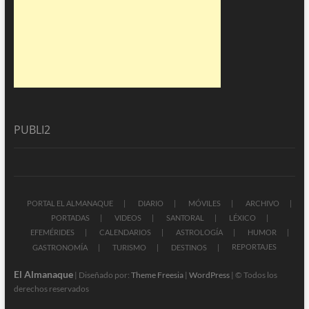
PUBLI2
PORTAL EL ALMANAQUE
DIARIO
MÓVILES
ARCHIVO
PORTADAS
VIDEOS
SANTORAL
LÉXICO
EFEMÉRIDES
CALENDARIOS
ASTROLOGÍA
HUMOR
REPORTAJES
GASTRONOMÍA
TURISMO
DESTINOS
El Almanaque
| Diseñado por:
Theme Freesia
|
WordPress
| © Todos los
derechos reservados