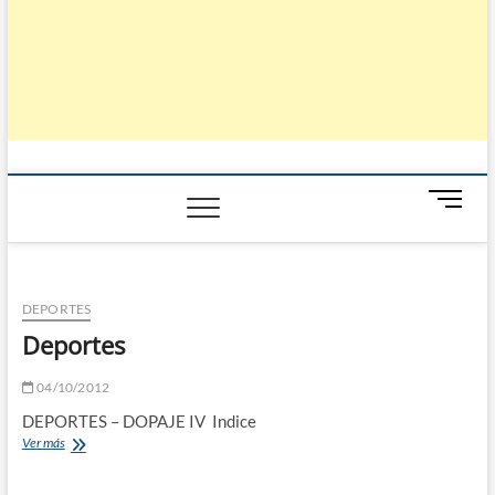
B
o
t
ó
n
DEPORTES
d
Deportes
e
m
04/10/2012
e
n
DEPORTES – DOPAJE IV Indice
ú
Deportes
Ver más