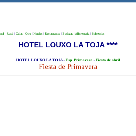
onal
-
Rural
|
Guías
|
Ocio
|
Hoteles
|
Restaurantes
|
Bodegas
|
Alimentaria
|
Balnearios
HOTEL LOUXO LA TOJA ****
HOTEL LOUXO LA TOJA
-
Esp. Primavera
-
Fiesta de abril
Fiesta de Primavera