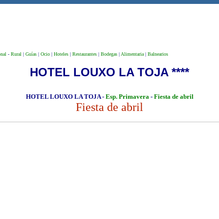
onal
-
Rural
|
Guías
|
Ocio
|
Hoteles
|
Restaurantes
|
Bodegas
|
Alimentaria
|
Balnearios
HOTEL LOUXO LA TOJA ****
HOTEL LOUXO LA TOJA
-
Esp. Primavera
-
Fiesta de abril
Fiesta de abril