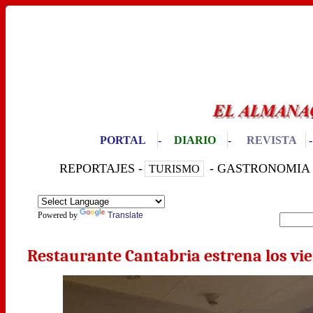
PORTAL
-
DIARIO
-
REVISTA
R
EPORTAJES
-
-
G
ASTRONOMIA
TURISMO
Powered by
Translate
Restaurante Cantabria estrena los vie