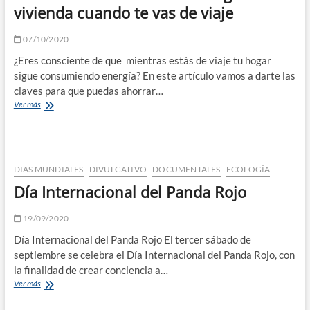
faunístico
vivienda cuando te vas de viaje
en
el
07/10/2020
corazón
de
¿Eres consciente de que mientras estás de viaje tu hogar
Cantabria
sigue consumiendo energía? En este artículo vamos a darte las
claves para que puedas ahorrar…
Medio
Ver más
ambiente:
Ahorra
energía
en
tu
DIAS MUNDIALES
DIVULGATIVO
DOCUMENTALES
ECOLOGÍA
vivienda
Día Internacional del Panda Rojo
cuando
te
vas
19/09/2020
de
Día Internacional del Panda Rojo El tercer sábado de
viaje
septiembre se celebra el Día Internacional del Panda Rojo, con
la finalidad de crear conciencia a…
Día
Ver más
Internacional
del