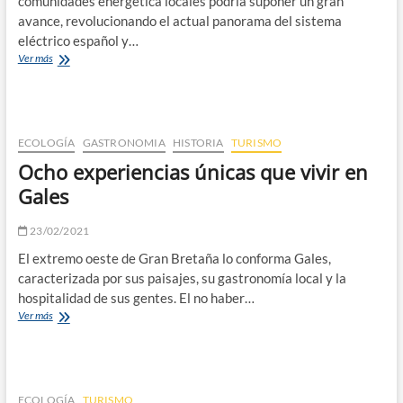
comunidades energética locales podría suponer un gran
avance, revolucionando el actual panorama del sistema
eléctrico español y…
Cuando
Ver más
los
ciudadanos
participan
en
la
ECOLOGÍA
GASTRONOMIA
HISTORIA
TURISMO
producción
Ocho experiencias únicas que vivir en
de
energía
Gales
23/02/2021
El extremo oeste de Gran Bretaña lo conforma Gales,
caracterizada por sus paisajes, su gastronomía local y la
hospitalidad de sus gentes. El no haber…
Ocho
Ver más
experiencias
únicas
que
vivir
en
ECOLOGÍA
TURISMO