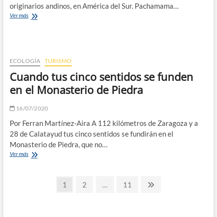
originarios andinos, en América del Sur. Pachamama…
Día
Ver más
de
la
Pacha
Mama
ECOLOGÍA
TURISMO
Cuando tus cinco sentidos se funden
en el Monasterio de Piedra
16/07/2020
Por Ferran Martínez-Aira A 112 kilómetros de Zaragoza y a
28 de Calatayud tus cinco sentidos se fundirán en el
Monasterio de Piedra, que no…
Cuando
Ver más
tus
cinco
Paginación
sentidos
Página
Página
Página
Página
1
2
…
11
se
siguiente
de
funden
en
entradas
el