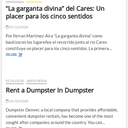
Gales
“La garganta divina” del Cares: Un
placer para los cinco sentidos
07/12/2020
Por Ferran Martínez-Aira “La garganta divina” como
bautizaron los lugareños el recorrido junto al río Cares
constituye un placer para los cinco sentidos. La primera…
“La
Ver más
garganta
divina”
del
Cares:
Un
ECOLOGÍA
JARDINERIA
placer
Rent a Dumpster In Dumpster
para
los
cinco
26/10/2020
sentidos
Dumpster Denver, a local company that provides affordable,
convenient dumpster rentals, has become one of the most
sought after companies around the country. You can…
Rent
Ver más