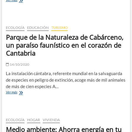
a
Dumpster
In
Dumpster
ECOLOGÍA
EDUCACIÓN
TURISMO
Parque de la Naturaleza de Cabárceno,
un paraíso faunístico en el corazón de
Cantabria
14/10/2020
La instalación cántabra, referente mundial en la salvaguarda
de especies en peligro de extinción, acoge más de mil animales
de más de cien especies A…
Parque
Ver más
de
la
Naturaleza
de
Cabárceno,
ECOLOGÍA
HOGAR
VIVIENDA
un
Medio ambiente: Ahorra energía en tu
paraíso