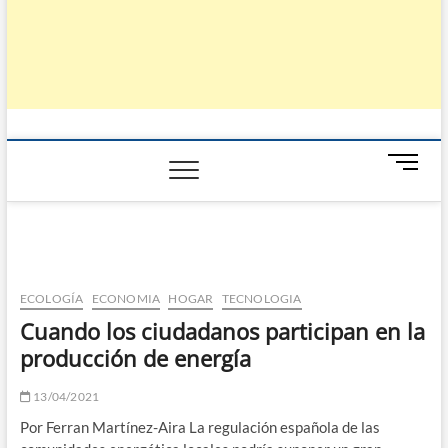
B
o
t
ó
n
d
e
ECOLOGÍA
ECONOMIA
HOGAR
TECNOLOGIA
m
Cuando los ciudadanos participan en la
e
producción de energía
n
ú
13/04/2021
Por Ferran Martínez-Aira La regulación española de las