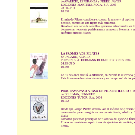
de APARICIO, ESPERANZA y PEREZ, JAVIER
EDICIONES MARTINEZ ROCA, S.A. 2005
23.30-USD
18.95€
El método Pilates considera el cuerpo, la mente y el espíritu
flexible, además de una figura más estilizada.
Basado en una serie de sencillos ejercicios estructurados en t
de personas, repercute positivamente en nuestro bienestar y en
auténtico método Pilates.
LA PROMESA DE PILATES
de UNGARO, ALYCEA
TURSEN, S.A. HERMANN BLUME EDICIONES 2005
24.35-USD
19.80€
En 10 sesiones sentirá la diferencia, en 20 verá la diferenci
Este libro -una demostración única y en tiempo real de las pal
PROGRAMA PASO A PASO DE PILATES (LIBRO + D
de POHLMAN, JENNIFER
EDICIONES TUTOR, S.A. 2004
19.95€
Desde que Joseph Pilates desarrollase el método de ejercicio
como medio para conseguir un cuerpo más fuerte, esbelto y fle
diaria.
Tomando prestados principios de filosofías del ejercicio físic
Pilates no consiste en repeticiones de ejercicios sin sentido,
mente.