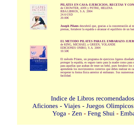
PILATES EN CASA: EJERCICIOS, RECETAS Y CO
de CROWTER, ANN y PETRE, HELENA
RBA LIBROS, S.A. 2004
24.6-USD
20.00€
Joseph Pilates
descubrió que, gracias a la concentración al m
piernas, fortalecer la espalda o alcanzar el equilibrio de un bai
EL METODO PILATES PARA EL EMBARAZO: EJER
de KING, MICHAEL y GREEN, YOLANDE
EDICIONES ONIRO, S.A. 2004
10.50€
El método Pilates, un programa de ejercicios ligeros diseñado
proteger la espalda, es seguro tanto para la madre como para 
para aquellas que acaban de tener un bebé, pues fortalece los 
aprenderás los movimientos correctos que debes realizar en c
recuperar tu forma física anterior al embarazo. Sus numerosas
facilidad.
Indice de Libros recomendado
Aficiones
-
Viajes
-
Juegos Olimpicos
Yoga
-
Zen
-
Feng Shui
-
Emba