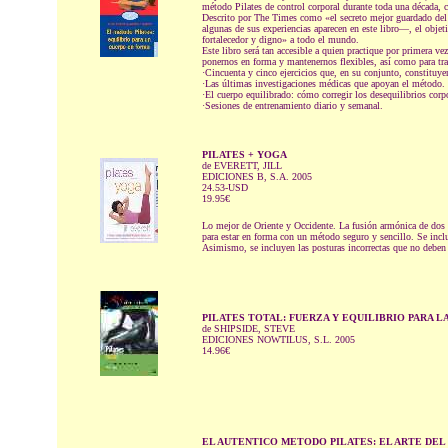
método Pilates de control corporal durante toda una década, c
Descrito por The Times como «el secreto mejor guardado del
algunas de sus experiencias aparecen en este libro—, el obje
fortalecedor y digno» a todo el mundo.
Este libro será tan accesible a quien practique por primera v
ponernos en forma y mantenernos flexibles, así como para tra
·Cincuenta y cinco ejercicios que, en su conjunto, constitu
·Las últimas investigaciones médicas que apoyan el método.
·El cuerpo equilibrado: cómo corregir los desequilibrios corp
·Sesiones de entrenamiento diario y semanal.
PILATES + YOGA
de EVERETT, JILL
EDICIONES B, S.A. 2005
24.53-USD
19.95€
Lo mejor de Oriente y Occidente. La fusión armónica de dos de 
para estar en forma con un método seguro y sencillo. Se inclu
Asimismo, se incluyen las posturas incorrectas que no deben ad
PILATES TOTAL: FUERZA Y EQUILIBRIO PARA LA
de SHIPSIDE, STEVE
EDICIONES NOWTILUS, S.L. 2005
14.96€
EL AUTENTICO METODO PILATES: EL ARTE DE