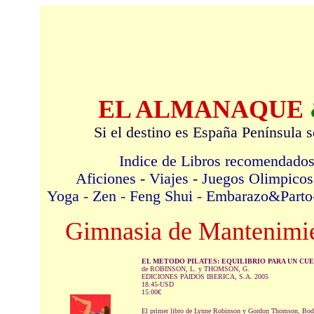
EL ALMANAQUE
Si el destino es España Península s
Indice de Libros recomendado
Aficiones
-
Viajes
-
Juegos Olimpicos
Yoga
-
Zen
-
Feng Shui
-
Embarazo&Parto
Gimnasia de Mantenim
EL METODO PILATES: EQUILIBRIO PARA UN CU
de ROBINSON, L. y THOMSON, G.
EDICIONES PAIDOS IBERICA, S.A. 2005
18.45-USD
15.00€
El primer libro de Lynne Robinson y Gordon Thomson, Body C