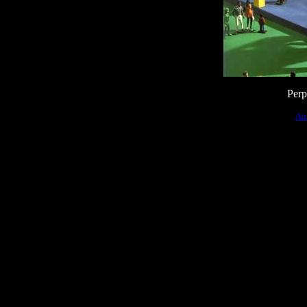
Perp
Ant